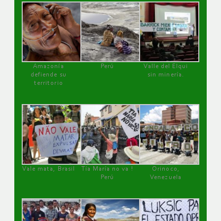
Amazonía
Perú
Valle del Elqui
defiende su
sin minería.
territorio
Vale mata, Brasil
Tía María no va !
Orinoco,
Perú
Venezuela