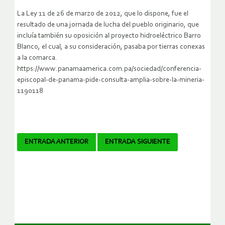
La Ley 11 de 26 de marzo de 2012, que lo dispone, fue el
resultado de una jornada de lucha del pueblo originario, que
incluía también su oposición al proyecto hidroeléctrico Barro
Blanco, el cual, a su consideración, pasaba por tierras conexas
a la comarca.
https://www.panamaamerica.com.pa/sociedad/conferencia-
episcopal-de-panama-pide-consulta-amplia-sobre-la-mineria-
1190118
Navegador
ENTRADA ANTERIOR
ENTRADA SIGUIENTE
de
artículos