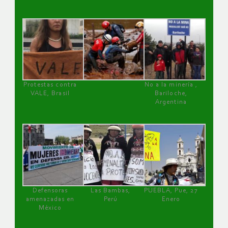
Protestas contra
No a la minería ,
VALE, Brasil
Bariloche,
Argentina
Defensoras
Las Bambas,
PUEBLA, Pue, 27
amenazadas en
Perú
Enero
México