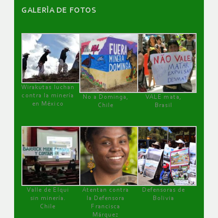
GALERÌA DE FOTOS
Wirakutas luchan
contra la minería
No a Dominga,
VALE mata,
en México
Chile
Brasil
Valle de Elqui
Atentan contra
Defensoras de
sin minería.
la Defensora
Bolivia
Chile
Francisca
Márquez