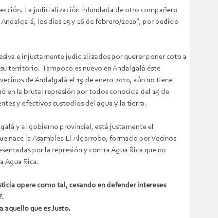
otección. La judicialización infundada de otro compañero
Andalgalá, los días 15 y 16 de febrero/2010”, por pedido
esiva e injustamente judicializados por querer poner coto a
u territorio. Tampoco es nuevo en Andalgalá éste
ecinos de Andalgalá el 19 de enero 2010, aún no tiene
ó en la brutal represión por todos conocida del 15 de
tes y efectivos custodios del agua y la tierra.
lá y al gobierno provincial, está justamente el
 que nace la Asamblea El Algarrobo, formado por Vecinos
sentadas por la represión y contra Agua Rica que no
a Agua Rica.
ticia opere como tal, cesando en defender intereses
?.
 aquello que es Justo.