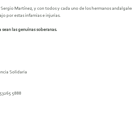
n Sergio Martínez, y con todos y cada uno de los hermanos andalgale
jo por estas infamias e injurias.
ia sean las genuinas soberanas.
ncia Solidaria
153265 5888