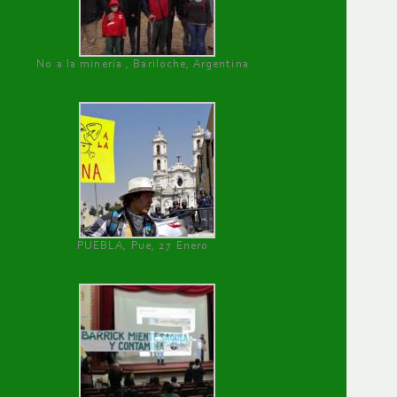
No a la minería , Bariloche, Argentina
PUEBLA, Pue, 27 Enero