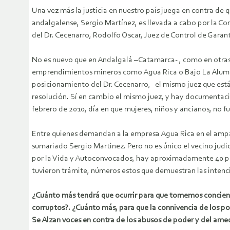
Una vez más la justicia en nuestro país juega en contra de
andalgalense, Sergio Martínez, es llevada a cabo por la Co
del Dr. Cecenarro, Rodolfo Oscar, Juez de Control de Garan
No es nuevo que en Andalgalá –Catamarca- , como en otras p
emprendimientos mineros como Agua Rica o Bajo La Alumbre
posicionamiento del Dr. Cecenarro, el mismo juez que está
resolución. Sí en cambio el mismo juez, y hay documentació
febrero de 2010, día en que mujeres, niños y ancianos, no fu
Entre quienes demandan a la empresa Agua Rica en el ampa
sumariado Sergio Martinez. Pero no es único el vecino jud
por la Vida y Autoconvocados, hay aproximadamente 40 pers
tuvieron trámite, números estos que demuestran las intenc
¿Cuánto más tendrá que ocurrir para que tomemos concienci
corruptos?. ¿Cuánto más, para que la connivencia de los
Se Alzan voces en contra de los abusos de poder y del ame