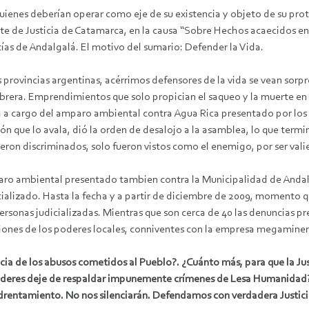
 quienes deberían operar como eje de su existencia y objeto de su pr
rte de Justicia de Catamarca, en la causa “Sobre Hechos acaecidos en 
tías de Andalgalá. El motivo del sumario: Defender la Vida.
rovincias argentinas, acérrimos defensores de la vida se vean sorpr
ra. Emprendimientos que solo propician el saqueo y la muerte en s
 a cargo del amparo ambiental contra Agua Rica presentado por los v
n que lo avala, dió la orden de desalojo a la asamblea, lo que termin
eron discriminados, solo fueron vistos como el enemigo, por ser valien
ro ambiental presentado tambien contra la Municipalidad de Andalga
icializado. Hasta la fecha y a partir de diciembre de 2009, momento
onas judicializadas. Mientras que son cerca de 40 las denuncias pre
iones de los poderes locales, conniventes con la empresa megaminer
a de los abusos cometidos al Pueblo?. ¿Cuánto más, para que la Jus
 poderes deje de respaldar impunemente crímenes de Lesa Humanidad
drentamiento. No nos silenciarán. Defendamos con verdadera Justicia