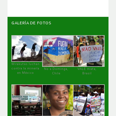
GALERÌA DE FOTOS
Wirakutas luchan
contra la minería
No a Dominga,
VALE mata,
en México
Chile
Brasil