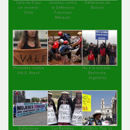
Valle de Elqui
Atentan contra
Defensoras de
sin minería.
la Defensora
Bolivia
Chile
Francisca
Márquez
Protestas contra
No a la minería ,
VALE, Brasil
Bariloche,
Argentina
Defensoras
Las Bambas,
PUEBLA, Pue, 27