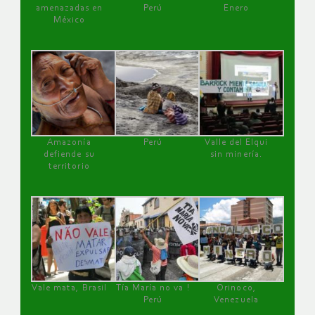
amenazadas en
Perú
Enero
México
Amazonía
Perú
Valle del Elqui
defiende su
sin minería.
territorio
Vale mata, Brasil
Tía María no va !
Orinoco,
Perú
Venezuela