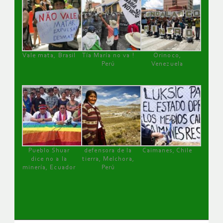
Vale mata, Brasil
Tía María no va !
Orinoco,
Perú
Venezuela
Pueblo Shuar
defensora de la
Caimanes, Chile
dice no a la
tierra, Melchora,
minería, Ecuador
Perú