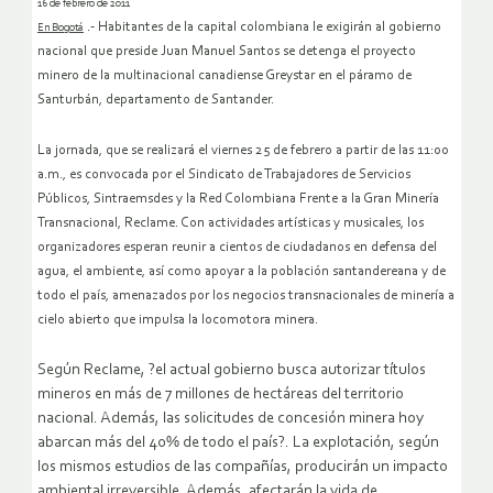
16 de febrero de 2011
.-
Habitantes de la capital colombiana le exigirán al gobierno
En Bogotá
nacional que preside Juan Manuel Santos se detenga el proyecto
minero de la multinacional canadiense Greystar en el páramo de
Santurbán, departamento de Santander.
La jornada, que se realizará el viernes 25 de febrero a partir de las 11:00
a.m., es convocada por el Sindicato de Trabajadores de Servicios
Públicos, Sintraemsdes y la Red Colombiana Frente a la Gran Minería
Transnacional, Reclame. Con actividades artísticas y musicales, los
organizadores esperan reunir a cientos de ciudadanos en defensa del
agua, el ambiente, así como apoyar a la población santandereana y de
todo el país, amenazados por los negocios transnacionales de minería a
cielo abierto que impulsa la locomotora minera.
Según Reclame, ?el actual gobierno busca autorizar títulos
mineros en más de 7 millones de hectáreas del territorio
nacional. Además, las solicitudes de concesión minera hoy
abarcan más del 40% de todo el país?. La explotación, según
los mismos estudios de las compañías, producirán un impacto
ambiental irreversible. Además, afectarán la vida de