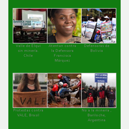
Valle de Elqui
Atentan contra
Defensoras de
sin minería.
la Defensora
Bolivia
Chile
Francisca
Márquez
Protestas contra
No a la minería ,
VALE, Brasil
Bariloche,
Argentina