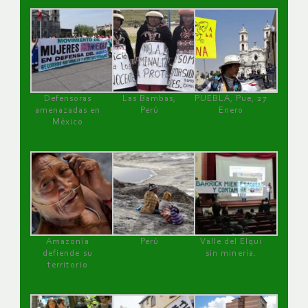
Defensoras
Las Bambas,
PUEBLA, Pue, 27
amenazadas en
Perú
Enero
México
Amazonía
Perú
Valle del Elqui
defiende su
sin minería.
territorio