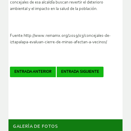
concejales de esa alcaldía buscan revertir el deterioro
ambiental y el impacto en la salud de la población.
Fuente:http://www.remamx.org/2019/03/concejales-de-
iztapalapa-evaluan-cierre-de-minas-afectan-a-vecinos/
Navegador
ENTRADA ANTERIOR
ENTRADA SIGUIENTE
de
artículos
GALERÌA DE FOTOS