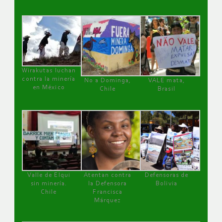
Wirakutas luchan
contra la minería
No a Dominga,
VALE mata,
en México
Chile
Brasil
Valle de Elqui
Atentan contra
Defensoras de
sin minería.
la Defensora
Bolivia
Chile
Francisca
Márquez