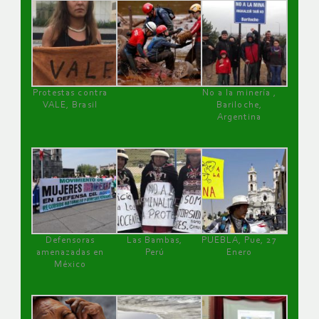
Protestas contra
No a la minería ,
VALE, Brasil
Bariloche,
Argentina
Defensoras
Las Bambas,
PUEBLA, Pue, 27
amenazadas en
Perú
Enero
México