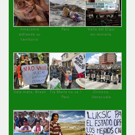
Amazonía
Perú
Valle del Elqui
defiende su
sin minería.
territorio
Vale mata, Brasil
Tía María no va !
Orinoco,
Perú
Venezuela