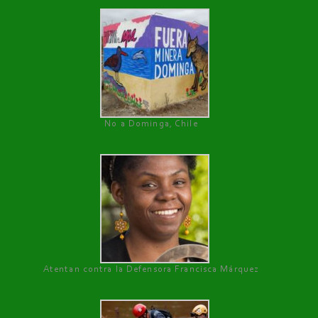
No a Dominga, Chile
Atentan contra la Defensora Francisca Márquez