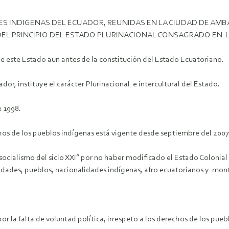
 INDIGENAS DEL ECUADOR, REUNIDAS EN LA CIUDAD DE AMBATO
DEL PRINCIPIO DEL ESTADO PLURINACIONAL CONSAGRADO EN 
 este Estado aun antes de la constitución del Estado Ecuatoriano.
dor, instituye el carácter Plurinacional e intercultural del Estado.
e 1998.
hos de los pueblos indígenas está vigente desde septiembre del 2007
ocialismo del siclo XXI” por no haber modificado el Estado Colonial y
idades, pueblos, nacionalidades indígenas, afro ecuatorianos y mon
r la falta de voluntad política, irrespeto a los derechos de los pueb