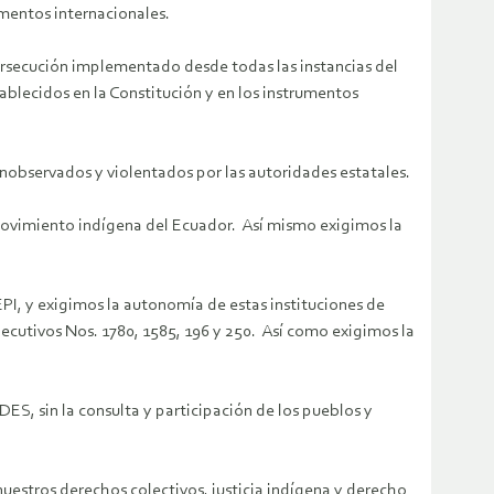
umentos internacionales.
ersecución implementado desde todas las instancias del
ablecidos en la Constitución y en los instrumentos
 inobservados y violentados por las autoridades estatales.
ovimiento indígena del Ecuador. Así mismo exigimos la
I, y exigimos la autonomía de estas instituciones de
ecutivos Nos. 1780, 1585, 196 y 250. Así como exigimos la
S, sin la consulta y participación de los pueblos y
 nuestros derechos colectivos, justicia indígena y derecho