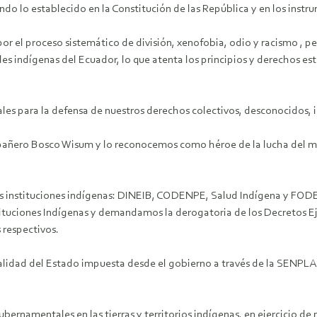
ndo lo establecido en la Constitución de las República y en los instr
r el proceso sistemático de división, xenofobia, odio y racismo , p
es indígenas del Ecuador, lo que atenta los principios y derechos est
nales para la defensa de nuestros derechos colectivos, desconocidos,
añero Bosco Wisum y lo reconocemos como héroe de la lucha del m
s instituciones indígenas: DINEIB, CODENPE, Salud Indígena y FODEP
tituciones Indígenas y demandamos la derogatoria de los Decretos Ej
 respectivos.
idad del Estado impuesta desde el gobierno a través de la SENPLADE
gubernamentales en las tierras y territorios indígenas, en ejercicio de