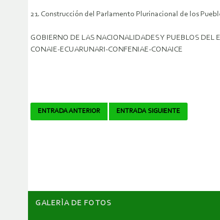
21. Construcción del Parlamento Plurinacional de los Puebl
GOBIERNO DE LAS NACIONALIDADES Y PUEBLOS DEL
CONAIE-ECUARUNARI-CONFENIAE-CONAICE
Navegador
ENTRADA ANTERIOR
ENTRADA SIGUIENTE
de
artículos
GALERÌA DE FOTOS