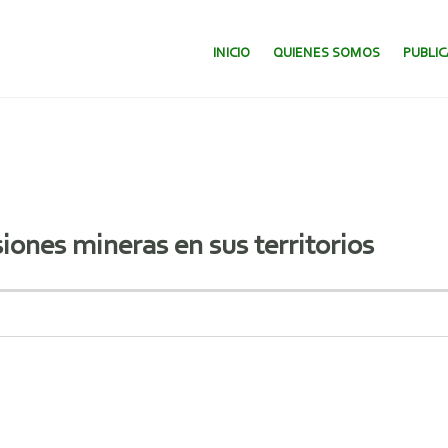
SALTAR AL CONTENIDO.
INICIO
QUIENES SOMOS
PUBLI
iones mineras en sus territorios