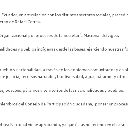
or, en articulación con los distintos sectores sociales, precedido
ierno de Rafael Correa.
Organizacional por procesos de la Secretaría Nacional del Agua.
onalidades y pueblos indígenas desde las bases, ejerciendo nuestras
blo y nacionalidad, a través de los gobiernos comunitarios y en plen
n de justicia, recursos naturales, biodiversidad, agua, páramos y otro
es, bosques, páramos y territorios de las nacionalidades y pueblos.
miembros del Consejo de Participación ciudadana, por ser un proceso
lea Nacional viene aprobando, ya que éstas no reconocen el carácte