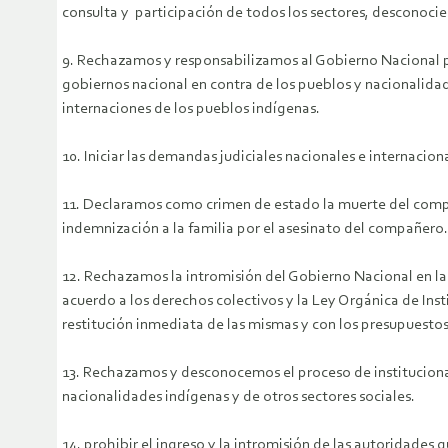
consulta y participación de todos los sectores, desconocie
9. Rechazamos y responsabilizamos al Gobierno Nacional po
gobiernos nacional en contra de los pueblos y nacionalidad
internaciones de los pueblos indígenas.
10. Iniciar las demandas judiciales nacionales e internacio
11. Declaramos como crimen de estado la muerte del comp
indemnización a la familia por el asesinato del compañero.
12. Rechazamos la intromisión del Gobierno Nacional en la
acuerdo a los derechos colectivos y la Ley Orgánica de Ins
restitución inmediata de las mismas y con los presupuestos
13. Rechazamos y desconocemos el proceso de institucional
nacionalidades indígenas y de otros sectores sociales.
14. prohibir el ingreso y la intromisión de las autoridades 