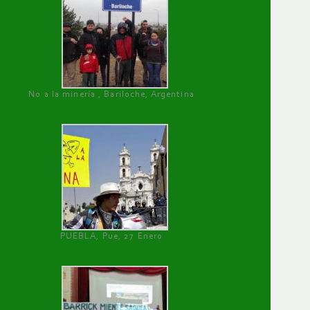
No a la minería , Bariloche, Argentina
PUEBLA, Pue, 27 Enero