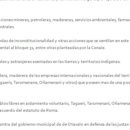
aciones mineras, petroleras, madereras, servicios ambientales, farma
estrales.
andas de inconstitucionalidad y otras acciones que se ventilan en es
ental al bloque 31, entre otras planteadas por la Conaie.
s y extranjeras asentadas en las tierras y territorios indígenas.
rolera, maderera de las empresas internacionales y nacionales del te
Tagaeris, Taromenane, Oñamenani y otros) que poseen mas de una pos
eblos libres en aislamiento voluntario, Tagaeri, Taromenani, Oñamena
 acuerdo del estatuto de Roma.
contra del gobierno municipal de de Otavalo en defensa de las justas d