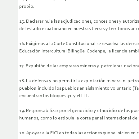
propio.
15. Declarar nula las adjudicaciones, concesiones y autoriz
del estado ecuatoriano en nuestras tierras y territorios anc
16. Exigimos a la Corte Constitucional se resuelva las dem
Educación Intercultural Bilingüe, Codenpe, la licencia ambi
17. Expulsión de las empresas mineras y petroleras nacionale
18. La defensa y no permitir la explotación minera, ni pet
pueblos, incluido los pueblos en aislamiento voluntario (
encuentran los bloques 31 y el ITT.
19. Responsabilizar por el genocidio y etnocidio de los pu
humanos, como lo estipula la corte penal internacional de
20. Apoyar a la FICI en todas las acciones que se inicien en 