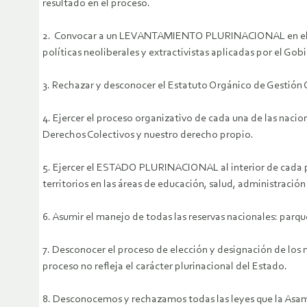
resultado en el proceso.
2. Convocar a un LEVANTAMIENTO PLURINACIONAL en el Ecuad
políticas neoliberales y extractivistas aplicadas por el Gob
3. Rechazar y desconocer el Estatuto Orgánico de Gestión 
4. Ejercer el proceso organizativo de cada una de las naci
Derechos Colectivos y nuestro derecho propio.
5. Ejercer el ESTADO PLURINACIONAL al interior de cada pue
territorios en las áreas de educación, salud, administració
6. Asumir el manejo de todas las reservas nacionales: parqu
7. Desconocer el proceso de elección y designación de los 
proceso no refleja el carácter plurinacional del Estado.
8. Desconocemos y rechazamos todas las leyes que la Asamb