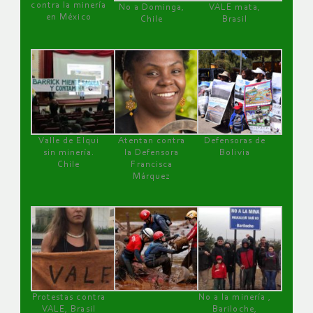
contra la minería
No a Dominga,
VALE mata,
en México
Chile
Brasil
Valle de Elqui
Atentan contra
Defensoras de
sin minería.
la Defensora
Bolivia
Chile
Francisca
Márquez
Protestas contra
No a la minería ,
VALE, Brasil
Bariloche,