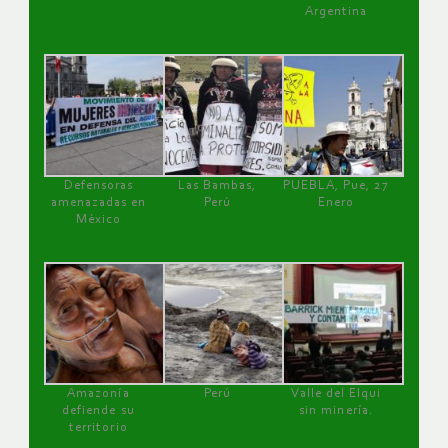
Argentina
Defensoras
Las Bambas,
PUEBLA, Pue, 27
amenazadas en
Perú
Enero
México
Amazonía
Perú
Valle del Elqui
defiende su
sin minería.
territorio