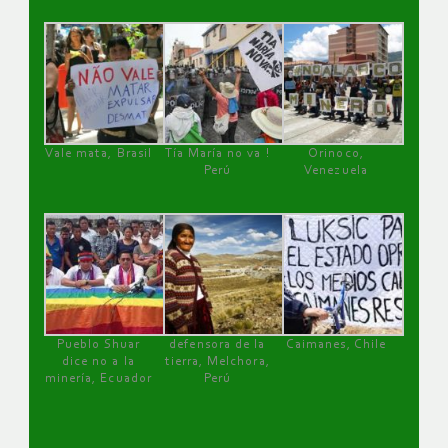
Vale mata, Brasil
Tía María no va !
Orinoco,
Perú
Venezuela
Pueblo Shuar
defensora de la
Caimanes, Chile
dice no a la
tierra, Melchora,
minería, Ecuador
Perú