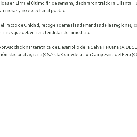
as en Lima el último fin de semana, declararon traidor a Ollanta Huma
 mineras y no escuchar al pueblo.
el Pacto de Unidad, recoge además las demandas de las regiones, co
 mismas que deben ser atendidas de inmediato.
or Asociacion Interétnica de Desarrollo de la Selva Peruana (AIDES
ón Nacional Agraria (CNA), la Confederación Campesina del Perú (CC