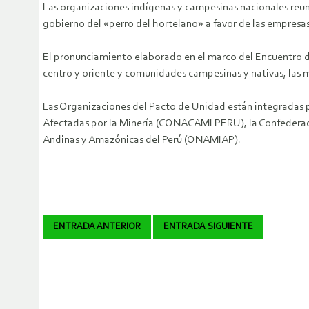
Las organizaciones indígenas y campesinas nacionales reunid
gobierno del «perro del hortelano» a favor de las empresas
El pronunciamiento elaborado en el marco del Encuentro d
centro y oriente y comunidades campesinas y nativas, las
Las Organizaciones del Pacto de Unidad están integradas p
Afectadas por la Minería (CONACAMI PERU), la Confederaci
Andinas y Amazónicas del Perú (ONAMIAP).
Navegador
ENTRADA ANTERIOR
ENTRADA SIGUIENTE
de
artículos