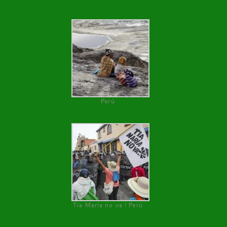
Perú
Tía María no va ! Perú