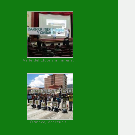
Valle del Elqui sin minería.
Orinoco, Venezuela