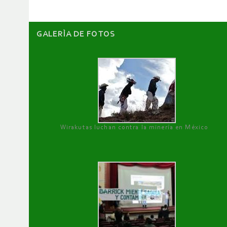
GALERÌA DE FOTOS
Wirakutas luchan contra la minería en México