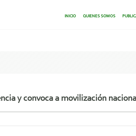
SALTAR AL CONTENIDO.
INICIO
QUIENES SOMOS
PUBLI
ia y convoca a movilización naciona