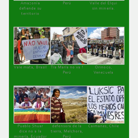
Amazonía
Perú
Valle del Elqui
defiende su
sin minería.
territorio
Vale mata, Brasil
Tía María no va !
Orinoco,
Perú
Venezuela
Pueblo Shuar
defensora de la
Caimanes, Chile
dice no a la
tierra, Melchora,
minería, Ecuador
Perú