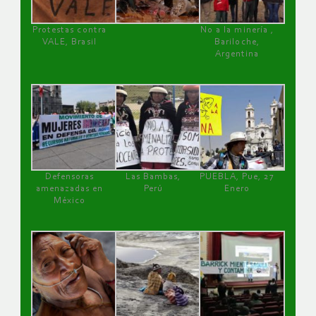
Protestas contra
No a la minería ,
VALE, Brasil
Bariloche,
Argentina
Defensoras
Las Bambas,
PUEBLA, Pue, 27
amenazadas en
Perú
Enero
México