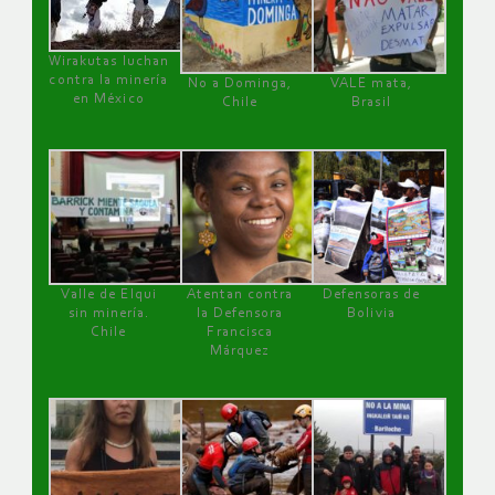
Wirakutas luchan
contra la minería
No a Dominga,
VALE mata,
en México
Chile
Brasil
Valle de Elqui
Atentan contra
Defensoras de
sin minería.
la Defensora
Bolivia
Chile
Francisca
Márquez