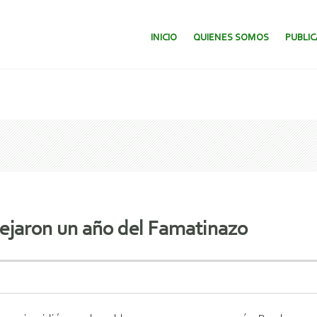
SALTAR AL CONTENIDO.
INICIO
QUIENES SOMOS
PUBLI
tejaron un año del Famatinazo