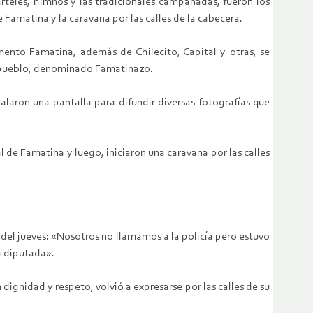
rteles, himnos y las tradicionales campanadas, fueron los
Famatina y la caravana por las calles de la cabecera.
mento Famatina, además de Chilecito, Capital y otras, se
l pueblo, denominado Famatinazo.
laron una pantalla para difundir diversas fotografías que
de Famatina y luego, iniciaron una caravana por las calles
e del jueves: «Nosotros no llamamos a la policía pero estuvo
la diputada».
gnidad y respeto, volvió a expresarse por las calles de su