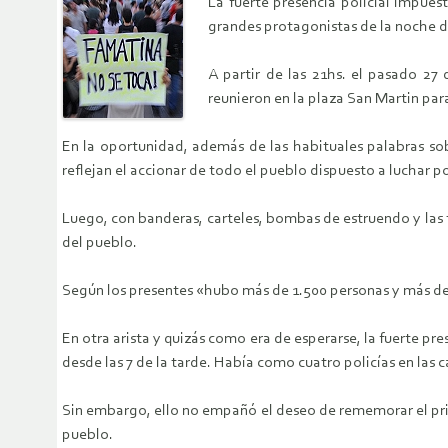
La fuerte presencia policial impues
grandes protagonistas de la noche de
A partir de las 21hs. el pasado 27
reunieron en la plaza San Martin p
En la oportunidad, además de las habituales palabras sob
reflejan el accionar de todo el pueblo dispuesto a luchar p
Luego, con banderas, carteles, bombas de estruendo y las 
del pueblo.
Según los presentes «hubo más de 1.500 personas y más de
En otra arista y quizás como era de esperarse, la fuerte pr
desde las 7 de la tarde. Había como cuatro policías en las 
Sin embargo, ello no empañó el deseo de rememorar el prim
pueblo.