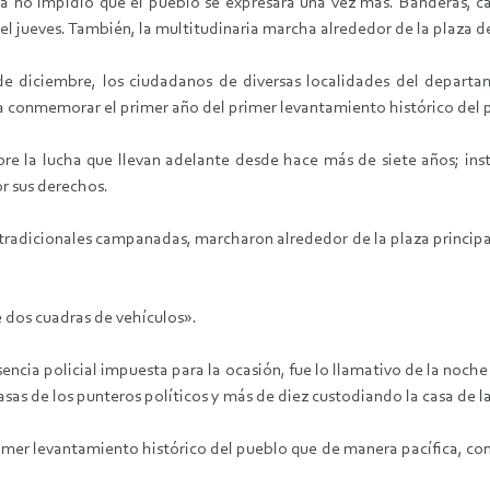
ta no impidió que el pueblo se expresara una vez más. Banderas, ca
l jueves. También, la multitudinaria marcha alrededor de la plaza de 
 de diciembre, los ciudadanos de diversas localidades del departa
ara conmemorar el primer año del primer levantamiento histórico de
re la lucha que llevan adelante desde hace más de siete años; insta
or sus derechos.
tradicionales campanadas, marcharon alrededor de la plaza principal 
 dos cuadras de vehículos».
esencia policial impuesta para la ocasión, fue lo llamativo de la noch
casas de los punteros políticos y más de diez custodiando la casa de 
er levantamiento histórico del pueblo que de manera pacífica, con di