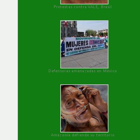
Protestas contra VALE, Brasil
Defensoras amenazadas en México
Amazonía defiende su territorio