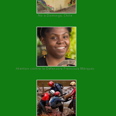
No a Dominga, Chile
Atentan contra la Defensora Francisca Márquez