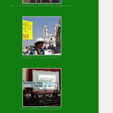
No a la minería , Bariloche, Argentina
PUEBLA, Pue, 27 Enero
Valle del Elqui sin minería.