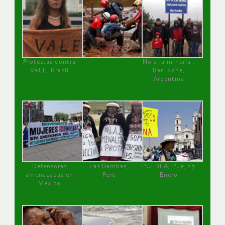
Protestas contra
No a la minería ,
VALE, Brasil
Bariloche,
Argentina
Defensoras
Las Bambas,
PUEBLA, Pue, 27
amenazadas en
Perú
Enero
México