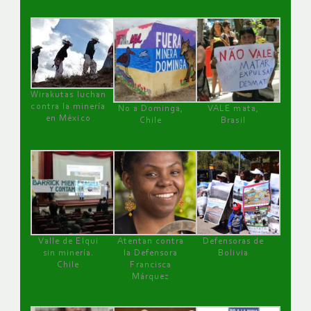
Wirakutas luchan
contra la minería
No a Dominga,
VALE mata,
en México
Chile
Brasil
Valle de Elqui
Atentan contra
Defensoras de
sin minería.
la Defensora
Bolivia
Chile
Francisca
Márquez