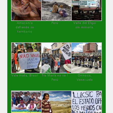
Amazonía
Perú
Valle del Elqui
defiende su
sin minería.
territorio
Vale mata, Brasil
Tía María no va !
Orinoco,
Perú
Venezuela