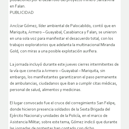
poblaciones por el desarrollo del proyecto minero Santa Ana
en Falan.
PUBLICIDAD
Ancízar Gómez, líder ambiental de Palocabildo, contó que en
Mariquita, Armero – Guayabal, Casabianca y Falan, se unieron
en una sola voz para manifestar el desacuerdo total, con los
trabajos exploratorios que adelanta la multinacional Miranda
Gold, con miras a una posible explotación aurífera.
La jornada incluyó durante este jueves cierres intermitentes de
la vía que conecta a Armero – Guayabal – Mariquita, sin
embargo, los manifestantes garantizaron el paso permanente
de ambulancias, ciudadanos que iban a cumplir citas médicas,
personal de salud, alimentos y medicinas.
El lugar convocado fue el cruce del corregimiento San Felipe,
donde hicieron presencia soldados de la Sexta Brigada del
Ejército Nacional y unidades de la Policía, en el marco de
Asistencia Militar; sobre este tema, Gómez indicó que durante
las jornadas de protestas han contado con dicho