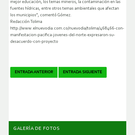
mejor educación, los temas mineros, la contaminación en las
fuentes hídricas, entre otros temas ambientales que afectan
los municipios”, comentó Gómez.
Redacción Tolima
http://www.elnuevodia.com.co/nuevodia/tolima/468466-con-
manifestacion-pacifica-jovenes-del-norte-expresaron-su-
desacuerdo-con-proyecto
Navegador
ENTRADA ANTERIOR
ENTRADA SIGUIENTE
de
artículos
GALERÌA DE FOTOS