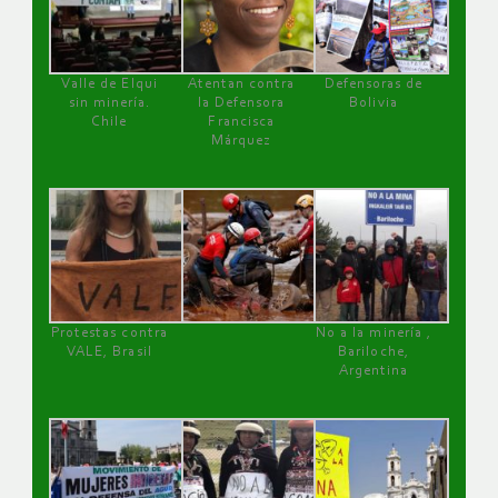
Valle de Elqui
Atentan contra
Defensoras de
sin minería.
la Defensora
Bolivia
Chile
Francisca
Márquez
Protestas contra
No a la minería ,
VALE, Brasil
Bariloche,
Argentina