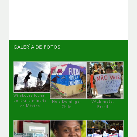
de
artículos
GALERÌA DE FOTOS
Wirakutas luchan
contra la minería
No a Dominga,
VALE mata,
en México
Chile
Brasil