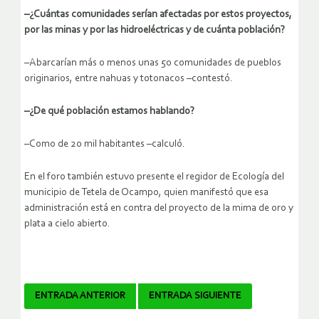
–¿Cuántas comunidades serían afectadas por estos proyectos,
por las minas y por las hidroeléctricas y de cuánta población?
–Abarcarían más o menos unas 50 comunidades de pueblos
originarios, entre nahuas y totonacos –contestó.
–¿De qué población estamos hablando?
–Como de 20 mil habitantes –calculó.
En el foro también estuvo presente el regidor de Ecología del
municipio de Tetela de Ocampo, quien manifestó que esa
administración está en contra del proyecto de la mima de oro y
plata a cielo abierto.
Navegador
ENTRADA ANTERIOR
ENTRADA SIGUIENTE