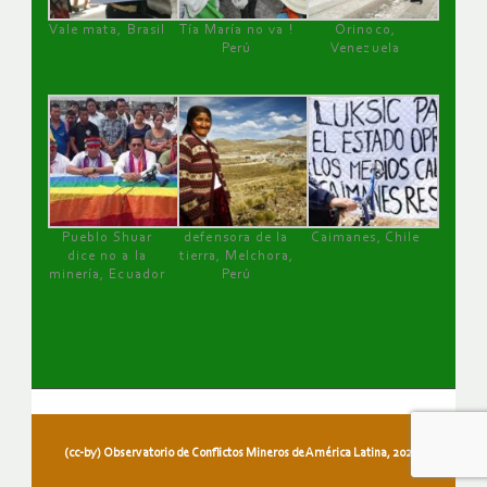
Vale mata, Brasil
Tía María no va !
Orinoco,
Perú
Venezuela
Pueblo Shuar
defensora de la
Caimanes, Chile
dice no a la
tierra, Melchora,
minería, Ecuador
Perú
(cc-by) Observatorio de Conflictos Mineros de América Latina, 2026