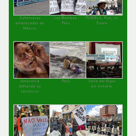
Defensoras
Las Bambas,
PUEBLA, Pue, 27
amenazadas en
Perú
Enero
México
Amazonía
Perú
Valle del Elqui
defiende su
sin minería.
territorio