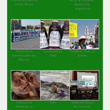
Protestas contra
No a la minería ,
VALE, Brasil
Bariloche,
Argentina
Defensoras
Las Bambas,
PUEBLA, Pue, 27
amenazadas en
Perú
Enero
México
Amazonía
Perú
Valle del Elqui
defiende su
sin minería.