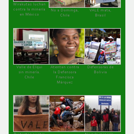
Wirakutas luchan
contra la minería
No a Dominga,
VALE mata,
en México
Chile
Brasil
Valle de Elqui
Atentan contra
Defensoras de
sin minería.
la Defensora
Bolivia
Chile
Francisca
Márquez