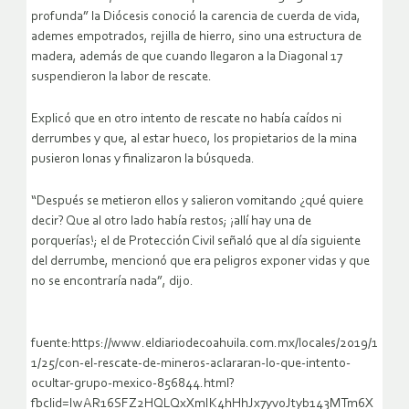
profunda” la Diócesis conoció la carencia de cuerda de vida,
ademes empotrados, rejilla de hierro, sino una estructura de
madera, además de que cuando llegaron a la Diagonal 17
suspendieron la labor de rescate.
Explicó que en otro intento de rescate no había caídos ni
derrumbes y que, al estar hueco, los propietarios de la mina
pusieron lonas y finalizaron la búsqueda.
“Después se metieron ellos y salieron vomitando ¿qué quiere
decir? Que al otro lado había restos; ¡allí hay una de
porquerías!; el de Protección Civil señaló que al día siguiente
del derrumbe, mencionó que era peligros exponer vidas y que
no se encontraría nada”, dijo.
fuente:https://www.eldiariodecoahuila.com.mx/locales/2019/1
1/25/con-el-rescate-de-mineros-aclararan-lo-que-intento-
ocultar-grupo-mexico-856844.html?
fbclid=IwAR16SFZ2HQLQxXmIK4hHhJx7yvoJtyb143MTm6X