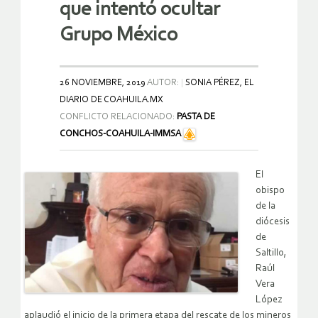
que intentó ocultar
Grupo México
26 NOVIEMBRE, 2019
AUTOR:
SONIA PÉREZ, EL
DIARIO DE COAHUILA.MX
CONFLICTO RELACIONADO:
PASTA DE
CONCHOS-COAHUILA-IMMSA
El
obispo
de la
diócesis
de
Saltillo,
Raúl
Vera
López
aplaudió el inicio de la primera etapa del rescate de los mineros