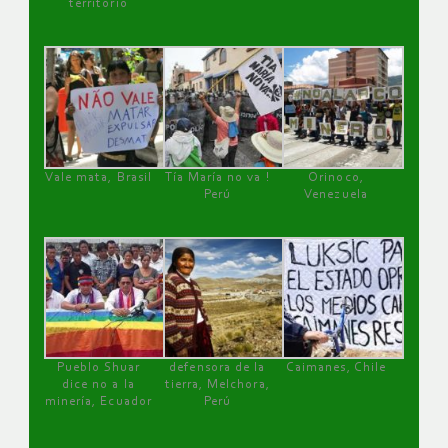
territorio
Vale mata, Brasil
Tía María no va !
Orinoco,
Perú
Venezuela
Pueblo Shuar
defensora de la
Caimanes, Chile
dice no a la
tierra, Melchora,
minería, Ecuador
Perú