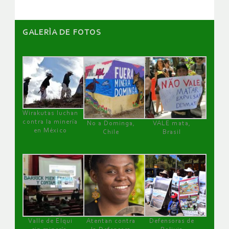
GALERÌA DE FOTOS
Wirakutas luchan
contra la minería
No a Dominga,
VALE mata,
en México
Chile
Brasil
Valle de Elqui
Atentan contra
Defensoras de