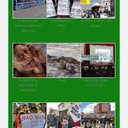
Defensoras
Las Bambas,
PUEBLA, Pue, 27
amenazadas en
Perú
Enero
México
Amazonía
Perú
Valle del Elqui
defiende su
sin minería.
territorio