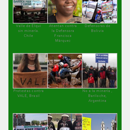
Valle de Elqui
Atentan contra
Defensoras de
sin minería.
la Defensora
Bolivia
Chile
Francisca
Márquez
Protestas contra
No a la minería ,
VALE, Brasil
Bariloche,
Argentina