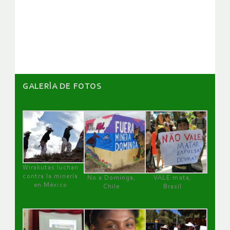
de
artículos
GALERÌA DE FOTOS
Wirakutas luchan
contra la minería
No a Dominga,
VALE mata,
en México
Chile
Brasil