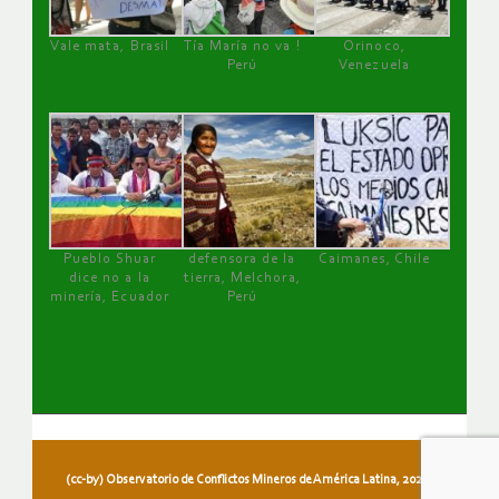
Vale mata, Brasil
Tía María no va !
Orinoco,
Perú
Venezuela
Pueblo Shuar
defensora de la
Caimanes, Chile
dice no a la
tierra, Melchora,
minería, Ecuador
Perú
(cc-by) Observatorio de Conflictos Mineros de América Latina, 2026