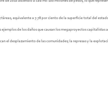
bre de 2010 ascendió a casi mil 100 millones de pesos, lo que repres
áreas, equivalente a 7.78 por ciento de la superficie total del estad
e los ejemplos de los daños que causan los megaproyectos capitalistas
ocan el desplazamiento de las comunidades; la represas y la explotaci