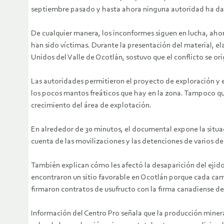
septiembre pasado y hasta ahora ninguna autoridad ha da
De cualquier manera, los inconformes siguen en lucha, aho
han sido víctimas. Durante la presentación del material,
Unidos del Valle de Ocotlán, sostuvo que el conflicto se o
Las autoridades permitieron el proyecto de exploración y e
los pocos mantos freáticos que hay en la zona. Tampoco que
crecimiento del área de explotación.
En alrededor de 30 minutos, el documental expone la situac
cuenta de las movilizaciones y las detenciones de varios d
También explican cómo les afectó la desaparición del ejido 
encontraron un sitio favorable en Ocotlán porque cada camp
firmaron contratos de usufructo con la firma canadiense d
Información del Centro Pro señala que la producción minera 