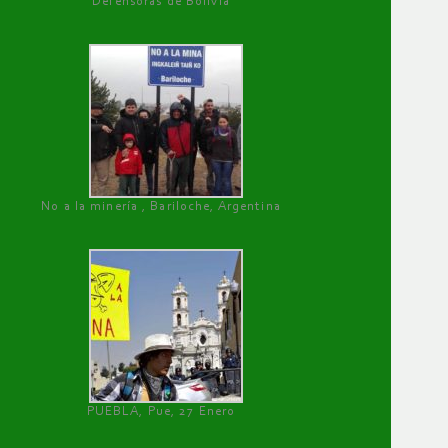
Defensoras de Bolivia
No a la minería , Bariloche, Argentina
PUEBLA, Pue, 27 Enero