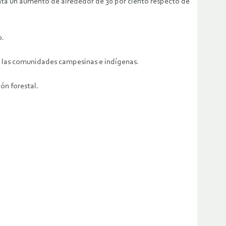
enta un aumento de alrededor de 30 por ciento respecto de
o.
 a las comunidades campesinas e indígenas.
ón forestal.