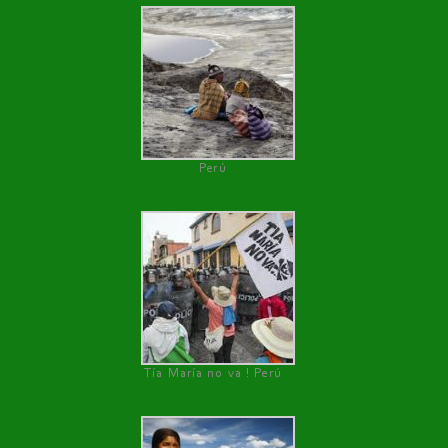
Perú
Tía María no va ! Perú