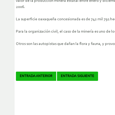
valor de la producción minera estatal entre enero y diciem
2006.
La superficie oaxaqueña concesionada es de 742 mil 791 hect
Para la organización civil, el caso de la minería es uno d
Otros son las autopistas que dañan la flora y fauna, y prov
Navegador
ENTRADA ANTERIOR
ENTRADA SIGUIENTE
de
artículos