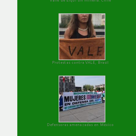
Valle de Elqui sin minería. Chile
Protestas contra VALE, Brasil
Defensoras amenazadas en México