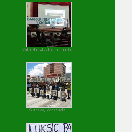
Valle del Elqui sin minería.
Orinoco, Venezuela