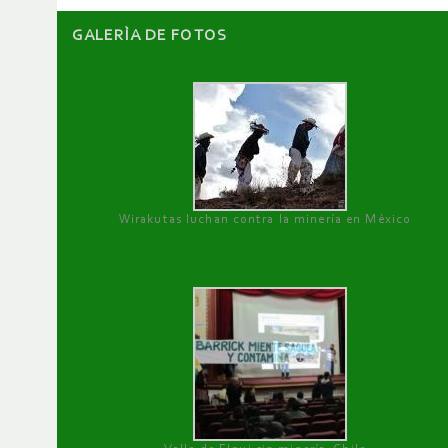
GALERÌA DE FOTOS
Wirakutas luchan contra la minería en México