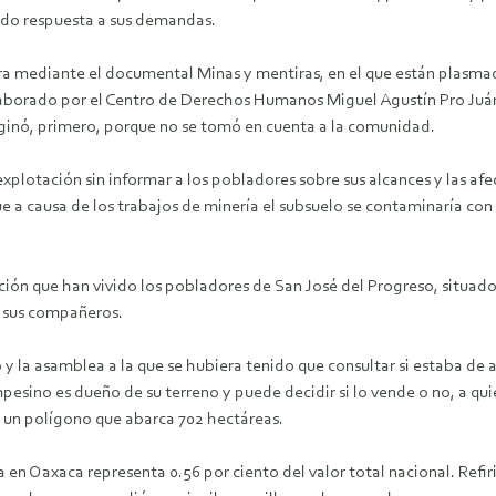
do respuesta a sus demandas.
ra mediante el documental Minas y mentiras, en el que están plasma
 elaborado por el Centro de Derechos Humanos Miguel Agustín Pro Ju
riginó, primero, porque no se tomó en cuenta a la comunidad.
xplotación sin informar a los pobladores sobre sus alcances y las af
 a causa de los trabajos de minería el subsuelo se contaminaría con á
ión que han vivido los pobladores de San José del Progreso, situado 
e sus compañeros.
y la asamblea a la que se hubiera tenido que consultar si estaba de 
esino es dueño de su terreno y puede decidir si lo vende o no, a qui
e un polígono que abarca 702 hectáreas.
en Oaxaca representa 0.56 por ciento del valor total nacional. Refir