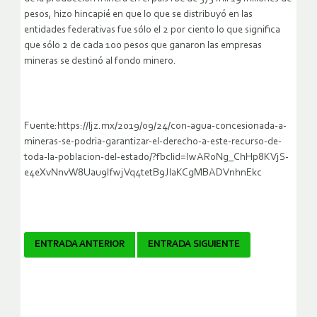
pesos, hizo hincapié en que lo que se distribuyó en las
entidades federativas fue sólo el 2 por ciento lo que significa
que sólo 2 de cada 100 pesos que ganaron las empresas
mineras se destinó al fondo minero.
Fuente:https://ljz.mx/2019/09/24/con-agua-concesionada-a-
mineras-se-podria-garantizar-el-derecho-a-este-recurso-de-
toda-la-poblacion-del-estado/?fbclid=IwAR0Ng_ChHp8KVjS-
e4eXvNnvW8Uau9IfwjVq4tetB9JlaKCgMBADVnhnEkc
Navegador
ENTRADA ANTERIOR
ENTRADA SIGUIENTE
de
artículos