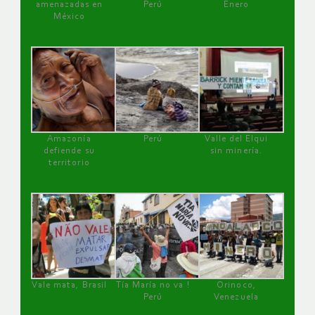
amenazadas en
Perú
Enero
México
Amazonía
Perú
Valle del Elqui
defiende su
sin minería.
territorio
Vale mata, Brasil
Tía María no va !
Orinoco,
Perú
Venezuela