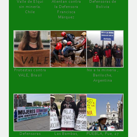
Valle de Elqui
Atentan contra
Defensoras de
sin minería.
la Defensora
Bolivia
Chile
Francisca
Márquez
Protestas contra
No a la minería ,
VALE, Brasil
Bariloche,
Argentina
Defensoras
Las Bambas,
PUEBLA, Pue, 27