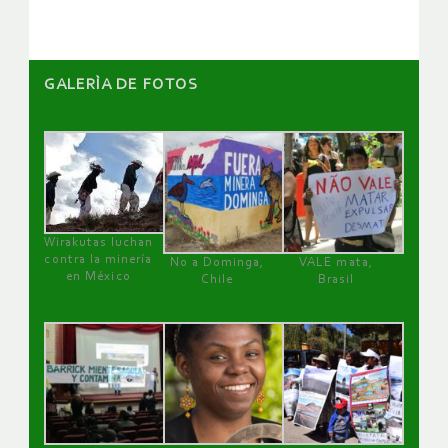
GALERÌA DE FOTOS
Wirakutas luchan
contra la minería
No a Dominga,
VALE mata,
en México
Chile
Brasil