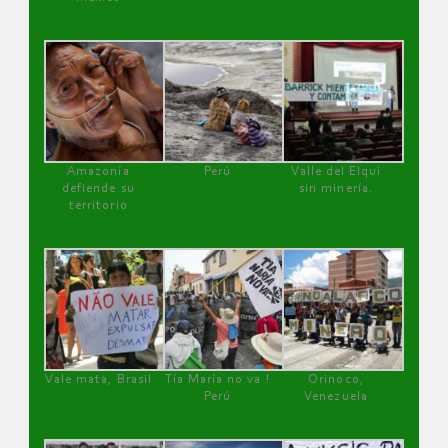
Amazonía
Perú
Valle del Elqui
defiende su
sin minería.
territorio
Vale mata, Brasil
Tía María no va !
Orinoco,
Perú
Venezuela