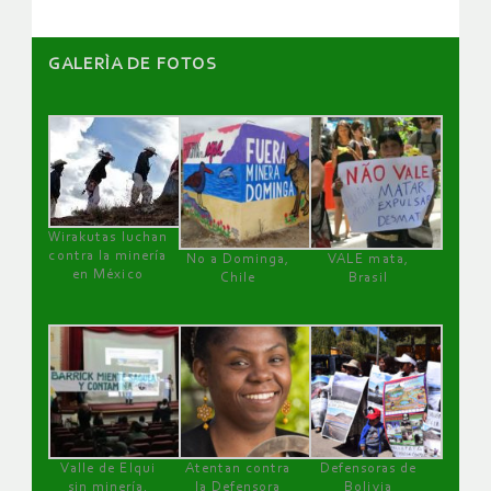
GALERÌA DE FOTOS
Wirakutas luchan
contra la minería
No a Dominga,
VALE mata,
en México
Chile
Brasil
Valle de Elqui
Atentan contra
Defensoras de
sin minería.
la Defensora
Bolivia