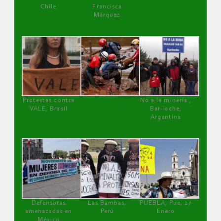
Chile
Francisca
Márquez
Protestas contra
No a la minería ,
VALE, Brasil
Bariloche,
Argentina
Defensoras
Las Bambas,
PUEBLA, Pue, 27
amenazadas en
Perú
Enero
México