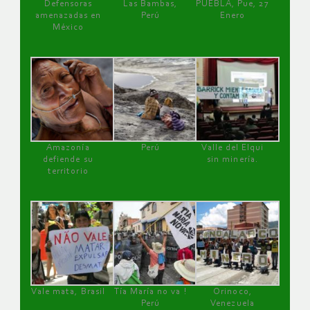
Defensoras
Las Bambas,
PUEBLA, Pue, 27
amenazadas en
Perú
Enero
México
Amazonía
Perú
Valle del Elqui
defiende su
sin minería.
territorio
Vale mata, Brasil
Tía María no va !
Orinoco,
Perú
Venezuela