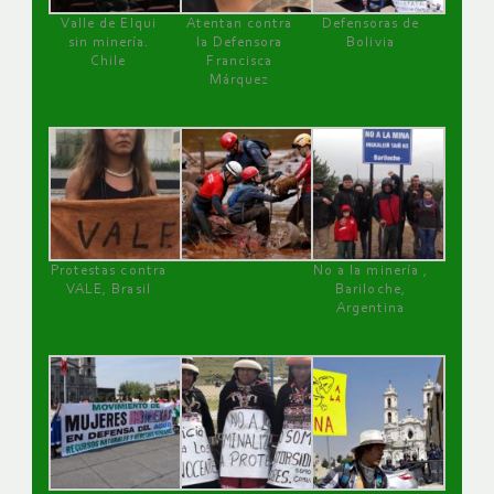
Valle de Elqui
Atentan contra
Defensoras de
sin minería.
la Defensora
Bolivia
Chile
Francisca
Márquez
Protestas contra
No a la minería ,
VALE, Brasil
Bariloche,
Argentina