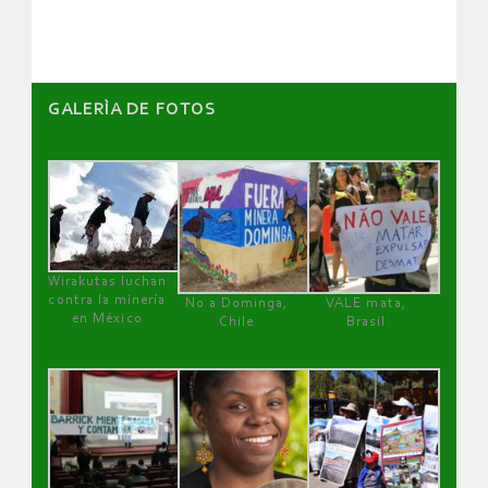
artículos
GALERÌA DE FOTOS
Wirakutas luchan
contra la minería
No a Dominga,
VALE mata,
en México
Chile
Brasil