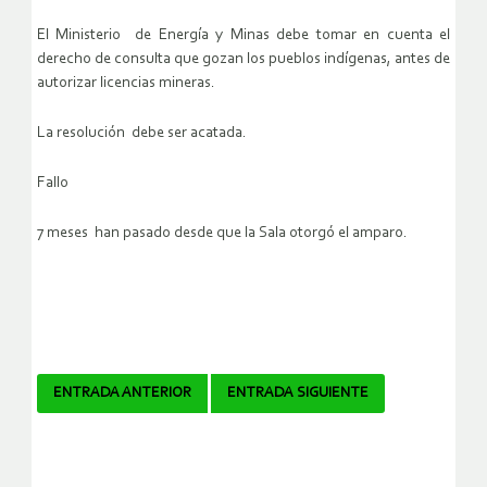
El Ministerio de Energía y Minas debe tomar en cuenta el
derecho de consulta que gozan los pueblos indígenas, antes de
autorizar licencias mineras.
La resolución debe ser acatada.
Fallo
7 meses han pasado desde que la Sala otorgó el amparo.
Navegador
ENTRADA ANTERIOR
ENTRADA SIGUIENTE
de