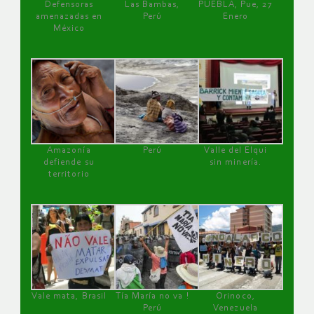
Defensoras
Las Bambas,
PUEBLA, Pue, 27
amenazadas en
Perú
Enero
México
Amazonía
Perú
Valle del Elqui
defiende su
sin minería.
territorio
Vale mata, Brasil
Tía María no va !
Orinoco,
Perú
Venezuela