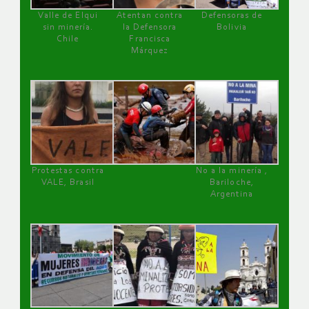
Valle de Elqui
Atentan contra
Defensoras de
sin minería.
la Defensora
Bolivia
Chile
Francisca
Márquez
Protestas contra
No a la minería ,
VALE, Brasil
Bariloche,
Argentina