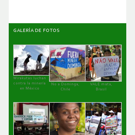
artículos
GALERÌA DE FOTOS
Wirakutas luchan
contra la minería
No a Dominga,
VALE mata,
en México
Chile
Brasil