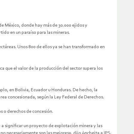
 de México, donde hay más de 30.000 ejidos y
tido en un paraíso para las mineras.
ectáreas. Unos 800 de ellos ya se han transformado en
a que el valor de la producción del sector supera los
plo, en Bolivia, Ecuador u Honduras. De hecho, la
tárea concesionada, según la Ley Federal de Derechos.
os o derechos de concesión.
 a significar un proyecto de explotación minera y las
 no necesariamente son las mejores», dijo Ancheita a IPS.