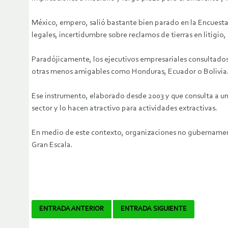
México, empero, salió bastante bien parado en la Encuesta
legales, incertidumbre sobre reclamos de tierras en litigio
Paradójicamente, los ejecutivos empresariales consultados 
otras menos amigables como Honduras, Ecuador o Bolivia
Ese instrumento, elaborado desde 2003 y que consulta a una
sector y lo hacen atractivo para actividades extractivas.
En medio de este contexto, organizaciones no gubernamenta
Gran Escala.
Navegador
ENTRADA ANTERIOR
ENTRADA SIGUIENTE