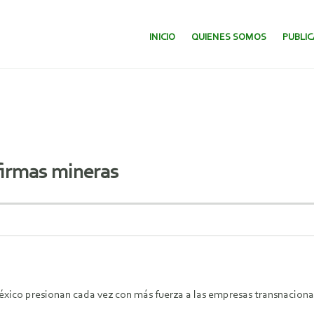
SALTAR AL CONTENIDO.
INICIO
QUIENES SOMOS
PUBLI
firmas mineras
xico presionan cada vez con más fuerza a las empresas transnacionales