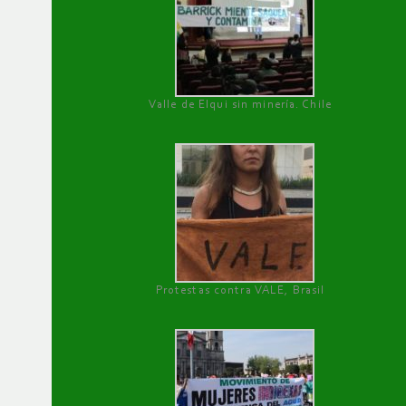
Valle de Elqui sin minería. Chile
Protestas contra VALE, Brasil