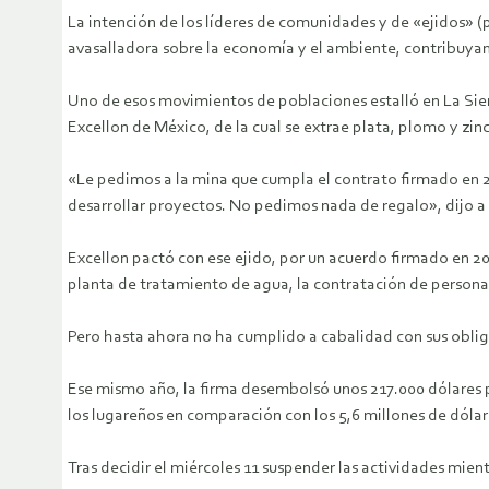
La intención de los líderes de comunidades y de «ejidos» 
avasalladora sobre la economía y el ambiente, contribuyan 
Uno de esos movimientos de poblaciones estalló en La Sie
Excellon de México, de la cual se extrae plata, plomo y zinc
«Le pedimos a la mina que cumpla el contrato firmado en 2
desarrollar proyectos. No pedimos nada de regalo», dijo a
Excellon pactó con ese ejido, por un acuerdo firmado en 20
planta de tratamiento de agua, la contratación de personal
Pero hasta ahora no ha cumplido a cabalidad con sus oblig
Ese mismo año, la firma desembolsó unos 217.000 dólares p
los lugareños en comparación con los 5,6 millones de dólare
Tras decidir el miércoles 11 suspender las actividades mien