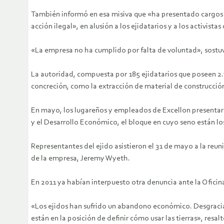
También informó en esa misiva que «ha presentado cargos c
acción ilegal», en alusión a los ejidatarios y a los activi
«La empresa no ha cumplido por falta de voluntad», sostuvo
La autoridad, compuesta por 185 ejidatarios que poseen 2.7
concreción, como la extracción de material de construcción 
En mayo, los lugareños y empleados de Excellon presentaro
y el Desarrollo Económico, el bloque en cuyo seno están lo
Representantes del ejido asistieron el 31 de mayo a la reun
de la empresa, Jeremy Wyeth.
En 2011 ya habían interpuesto otra denuncia ante la Oficin
«Los ejidos han sufrido un abandono económico. Desgracia
están en la posición de definir cómo usar las tierras», resa