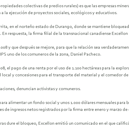
(propiedades colectivas de predios rurales) es que las empresas mine
a la ejecución de proyectos sociales, ecológicos y educativos.
rrita, en el norteño estado de Durango, donde se mantiene bloquead
. En respuesta, la firma filial de la transnacional canadiense Excellon
008 y que después se mejore, para que la relación sea verdaderament
 IPS uno de los comuneros de la zona, Daniel Pacheco.
08, el pago de una renta por el uso de 1.100 hectáreas para la explor
 local y concesiones para el transporte del material y el comedor d
aciones, denuncian activistas y comuneros.
ara alimentar un fondo social y unos 1.000 dólares mensuales para be
s de ingresos netos registrados por la firma entre enero y marzo de 
tras dure el bloqueo, Excellon emitió un comunicado en el que calific