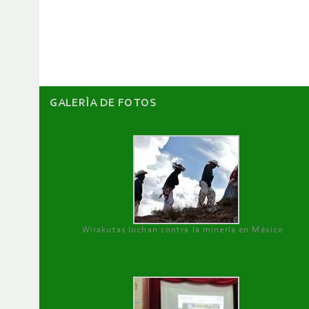
de
artículos
GALERÌA DE FOTOS
Wirakutas luchan contra la minería en México