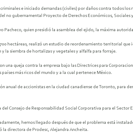
riminales e iniciado demandas (civiles) por daños contra todos los 
stas del no gubernamental Proyecto de Derechos Económicos, Sociales 
 Pacheco, quien presidió la asamblea del ejido, la máxima autoridad
00 hectáreas, realizó un estudio de reordenamiento territorial que 
y la siembra de hortalizas y vegetales y alfalfa para forraje.
n una queja contra la empresa bajo las Directrices para Corporacion
s países más ricos del mundo y a la cual pertenece México.
ión anual de accionistas en la ciudad canadiense de Toronto, para den
a del Consejo de Responsabilidad Social Corporativa para el Sector 
damente, hemos llegado después de que el problema está instalado.
ltó la directora de Prodesc, Alejandra Ancheita.