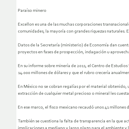
Paraíso minero
Excellon es una de las muchas corporaciones transnaciona
comunidades, la mayoría con grandes riquezas naturales. Es
Datos de la Secretaría (ministerio) de Economía dan cuenta
proyectos en fases de prospección, indagación u aprovech
En su informe sobre minería de 2011, el Centro de Estudios 
14.000 millones de dólares y que el rubro crecería anualme
En México no se cobran regalías por el material obtenido,
extracción de cualquier metal precioso o mineral les cuest
En ese marco, el fisco mexicano recaudó unos 41 millones 
También se cuestiona la falta de transparencia en la que ac
implicaciones a mediano y largo plazo para el ambiente y l