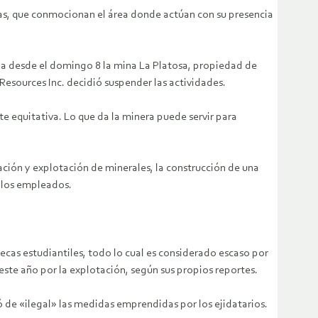
ras, que conmocionan el área donde actúan con su presencia
a desde el domingo 8 la mina La Platosa, propiedad de
 Resources Inc. decidió suspender las actividades.
e equitativa. Lo que da la minera puede servir para
ación y explotación de minerales, la construcción de una
e los empleados.
cas estudiantiles, todo lo cual es considerado escaso por
este año por la explotación, según sus propios reportes.
ó de «ilegal» las medidas emprendidas por los ejidatarios.