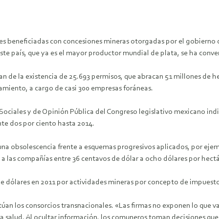
les beneficiadas con concesiones mineras otorgadas por el gobierno
te país, que ya es el mayor productor mundial de plata, se ha conver
n de la existencia de 25.693 permisos, que abracan 51 millones de h
amiento, a cargo de casi 300 empresas foráneas.
Sociales y de Opinión Pública del Congreso legislativo mexicano indic
nte dos por ciento hasta 2014.
 una obsolescencia frente a esquemas progresivos aplicados, por ejem
a a las compañías entre 36 centavos de dólar a ocho dólares por hec
de dólares en 2011 por actividades mineras por concepto de impuest
túan los consorcios transnacionales. «Las firmas no exponen lo que va
a salud. Al ocultar información, los comuneros toman decisiones que