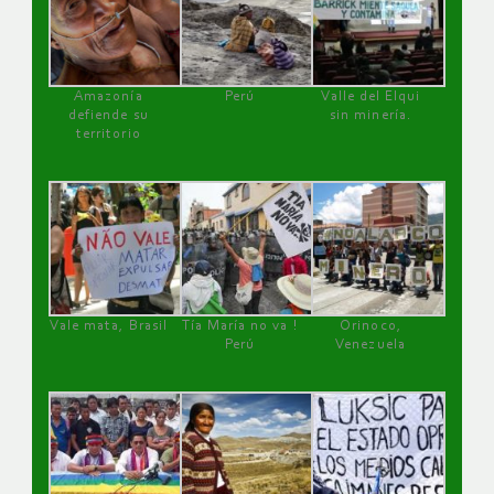
Amazonía
Perú
Valle del Elqui
defiende su
sin minería.
territorio
Vale mata, Brasil
Tía María no va !
Orinoco,
Perú
Venezuela