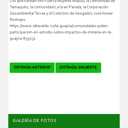
Los que tutelan son Fuerza Mujeres Wayuu, la comunidad de
Tamaquito, la comunidad La Gran Parada, la Corporación
Geoambiental Terrae y el Colectivo de Abogados José Alvear
Restrepo.
https://www.elheraldo.co/la-guajira/comunidades-piden-
participacion-en-estudio-sobre-impactos-de-mineria-en-la-
guajira-835031
Navegador
ENTRADA ANTERIOR
ENTRADA SIGUIENTE
de
artículos
GALERÌA DE FOTOS