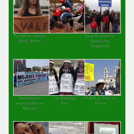
Protestas contra
No a la minería ,
VALE, Brasil
Bariloche,
Argentina
Defensoras
Las Bambas,
PUEBLA, Pue, 27
amenazadas en
Perú
Enero
México