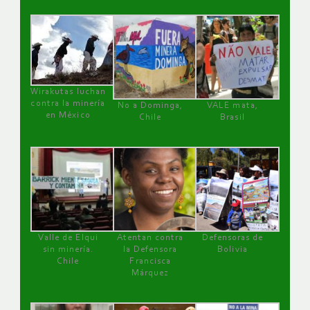
Wirakutas luchan
contra la minería
No a Dominga,
VALE mata,
en México
Chile
Brasil
Valle de Elqui
Atentan contra
Defensoras de
sin minería.
la Defensora
Bolivia
Chile
Francisca
Márquez