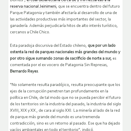
Domos
”,
el cual desafectaría cerca de 2 mil hectáreas a la
reserva nacional Jeinimeni
, que se encuentra dentro del futuro
Parque Patagonia y también afectaría al desarrollo de una de
las actividades productivas más importantes del sector, la
ganadería. Además perjudicaría hitos de alto interés turístico,
cercanos a Chile Chico.
Esta paradoja discursiva del Estado chileno,
que por un lado
ostenta la red de parques nacionales más grandes del mundo y
por otro sigue sumando zonas de sacrificio de norte a sur,
es
comentada por el ex vocero de Patagonia Sin Represas,
Bernardo Reyes
.
“No solamente resulta paradójico, resulta preocupante que los
ejes de la corrupción penetren tan profundamente en la
política en Chile, de tal modo que no se pueda percibir el futuro
de los territorios sin la industria del pasado, la industria del siglo
XVIII, XIX y XX , de cara al siglo XXI. La minería al lado de la red
de parque más grande del mundo es una tremenda
contradicción, sino es un retorno al pasado. Ese que ha dejado
vacíos ambientales en todo el territorio”, indicó.