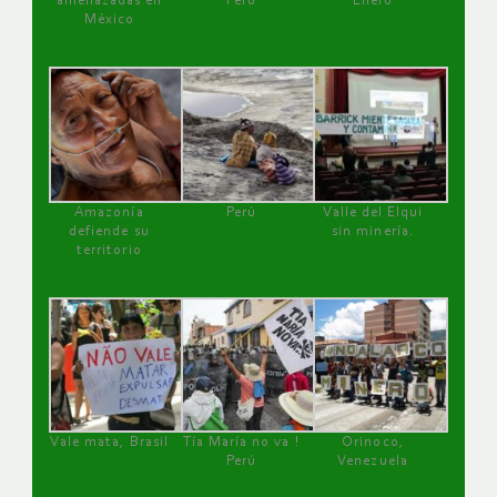
amenazadas en
Perú
Enero
México
Amazonía
Perú
Valle del Elqui
defiende su
sin minería.
territorio
Vale mata, Brasil
Tía María no va !
Orinoco,
Perú
Venezuela