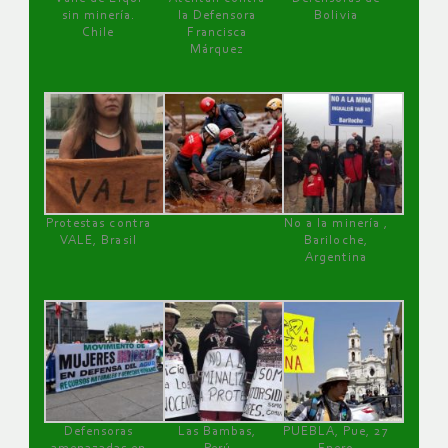
sin minería.
la Defensora
Bolivia
Chile
Francisca
Márquez
Protestas contra
No a la minería ,
VALE, Brasil
Bariloche,
Argentina
Defensoras
Las Bambas,
PUEBLA, Pue, 27