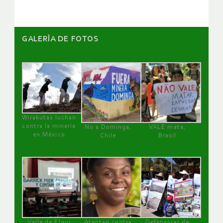
GALERÌA DE FOTOS
Wirakutas luchan
contra la minería
No a Dominga,
VALE mata,
en México
Chile
Brasil
Valle de Elqui
Atentan contra
Defensoras de