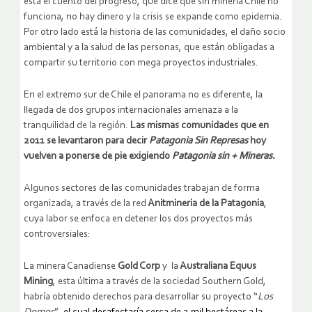
está el cuento del progreso, que dice que sin minería Chile no
funciona, no hay dinero y la crisis se expande como epidemia.
Por otro lado está la historia de las comunidades, el daño socio
ambiental y a la salud de las personas, que están obligadas a
compartir su territorio con mega proyectos industriales.
En el extremo sur de Chile el panorama no es diferente, la
llegada de dos grupos internacionales amenaza a la
tranquilidad de la región.
Las mismas comunidades que en
2011 se levantaron para decir
Patagonia Sin Represas
hoy
vuelven a ponerse de pie exigiendo
Patagonia sin + Mineras.
Algunos sectores de las comunidades trabajan de forma
organizada, a través de la red
Anitmineria de la Patagonia
,
cuya labor se enfoca en detener los dos proyectos más
controversiales:
La minera Canadiense
Gold Corp
y la
Australiana Equus
Mining
, esta última a través de la sociedad Southern Gold,
habría obtenido derechos para desarrollar su proyecto “
Los