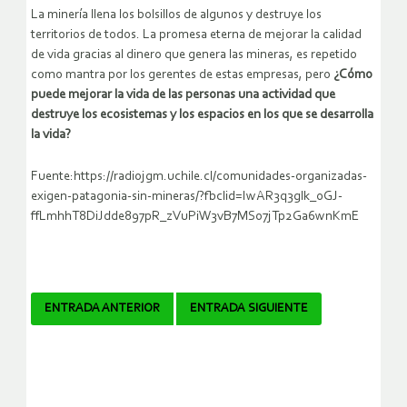
La minería llena los bolsillos de algunos y destruye los
territorios de todos. La promesa eterna de mejorar la calidad
de vida gracias al dinero que genera las mineras, es repetido
como mantra por los gerentes de estas empresas, pero
¿C
ómo
puede mejorar la vida de las personas una actividad que
destruye los ecosistemas y los espacios en los que se desarrolla
la vida?
Fuente:https://radiojgm.uchile.cl/comunidades-organizadas-
exigen-patagonia-sin-mineras/?fbclid=IwAR3q3glk_0GJ-
ffLmhhT8DiJdde897pR_zVuPiW3vB7MSo7jTp2Ga6wnKmE
Navegador
ENTRADA ANTERIOR
ENTRADA SIGUIENTE
de
artículos