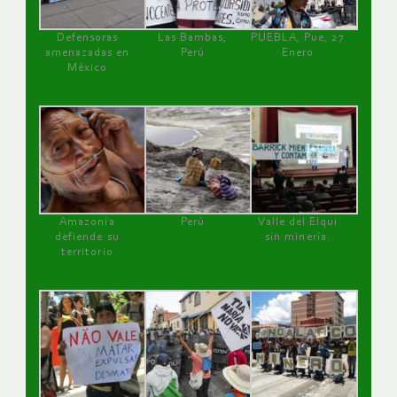
Defensoras
Las Bambas,
PUEBLA, Pue, 27
amenazadas en
Perú
Enero
México
Amazonía
Perú
Valle del Elqui
defiende su
sin minería.
territorio