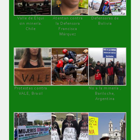
Valle de Elqui
Atentan contra
Defensoras de
sin minería.
la Defensora
Bolivia
Chile
Francisca
Márquez
Protestas contra
No a la minería ,
VALE, Brasil
Bariloche,
Argentina