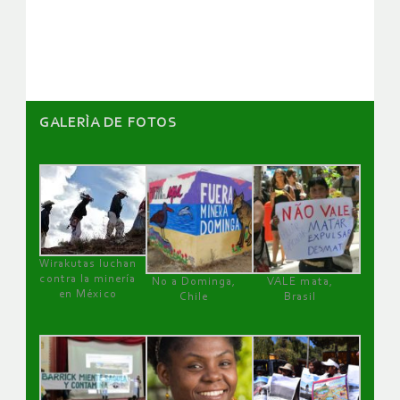
artículos
GALERÌA DE FOTOS
Wirakutas luchan
contra la minería
No a Dominga,
VALE mata,
en México
Chile
Brasil