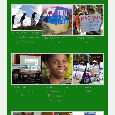
Wirakutas luchan
contra la minería
No a Dominga,
VALE mata,
en México
Chile
Brasil
Valle de Elqui
Atentan contra
Defensoras de
sin minería.
la Defensora
Bolivia
Chile
Francisca
Márquez