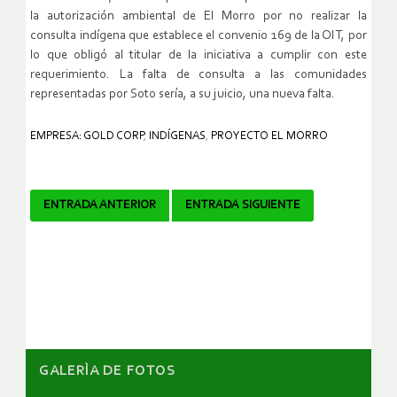
la autorización ambiental de El Morro por no realizar la
consulta indígena que establece el convenio 169 de la OIT, por
lo que obligó al titular de la iniciativa a cumplir con este
requerimiento. La falta de consulta a las comunidades
representadas por Soto sería, a su juicio, una nueva falta.
EMPRESA: GOLD CORP
,
INDÍGENAS
,
PROYECTO EL MORRO
Navegador
ENTRADA ANTERIOR
ENTRADA SIGUIENTE
de
artículos
GALERÌA DE FOTOS