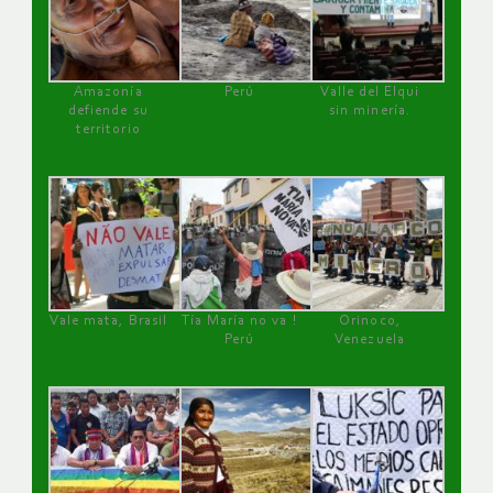
Amazonía
Perú
Valle del Elqui
defiende su
sin minería.
territorio
Vale mata, Brasil
Tía María no va !
Orinoco,
Perú
Venezuela