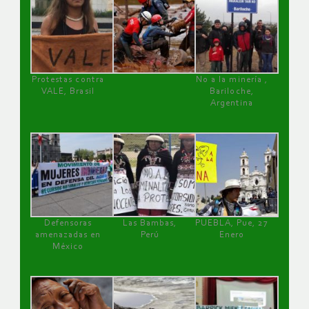
Protestas contra
No a la minería ,
VALE, Brasil
Bariloche,
Argentina
Defensoras
Las Bambas,
PUEBLA, Pue, 27
amenazadas en
Perú
Enero
México