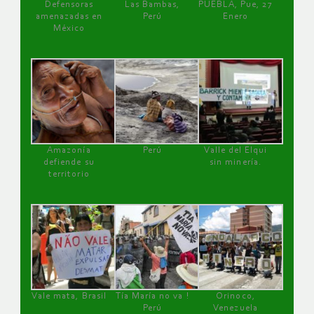
Defensoras
Las Bambas,
PUEBLA, Pue, 27
amenazadas en
Perú
Enero
México
Amazonía
Perú
Valle del Elqui
defiende su
sin minería.
territorio
Vale mata, Brasil
Tía María no va !
Orinoco,
Perú
Venezuela