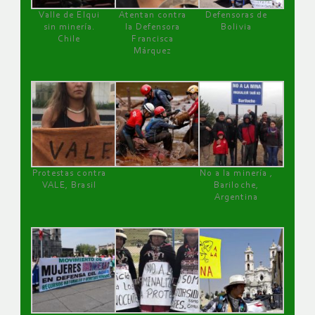
Valle de Elqui
Atentan contra
Defensoras de
sin minería.
la Defensora
Bolivia
Chile
Francisca
Márquez
Protestas contra
No a la minería ,
VALE, Brasil
Bariloche,
Argentina