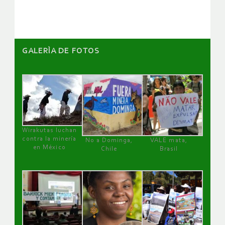
artículos
GALERÌA DE FOTOS
Wirakutas luchan
contra la minería
No a Dominga,
VALE mata,
en México
Chile
Brasil