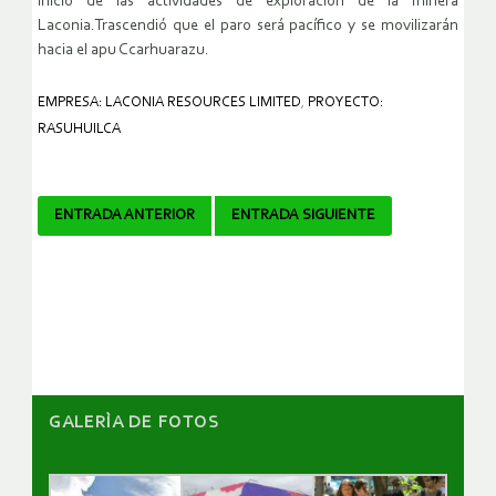
inicio de las actividades de exploración de la minera
Laconia.Trascendió que el paro será pacífico y se movilizarán
hacia el apu Ccarhuarazu.
EMPRESA: LACONIA RESOURCES LIMITED
,
PROYECTO:
RASUHUILCA
Navegador
ENTRADA ANTERIOR
ENTRADA SIGUIENTE
de
artículos
GALERÌA DE FOTOS