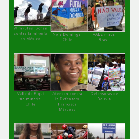
Wirakutas luchan
contra la minería
No a Dominga,
VALE mata,
en México
Chile
Brasil
Valle de Elqui
Atentan contra
Defensoras de
sin minería.
la Defensora
Bolivia
Chile
Francisca
Márquez