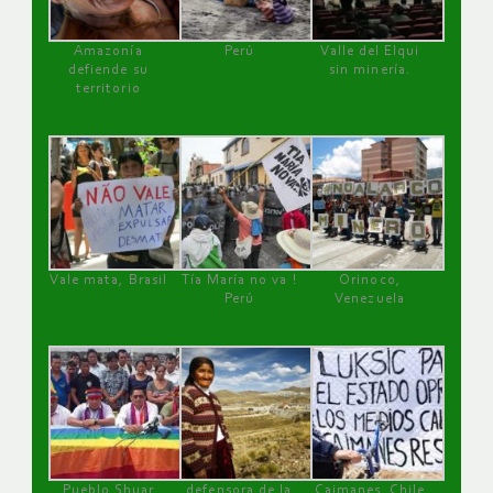
Amazonía
Perú
Valle del Elqui
defiende su
sin minería.
territorio
Vale mata, Brasil
Tía María no va !
Orinoco,
Perú
Venezuela
Pueblo Shuar
defensora de la
Caimanes, Chile