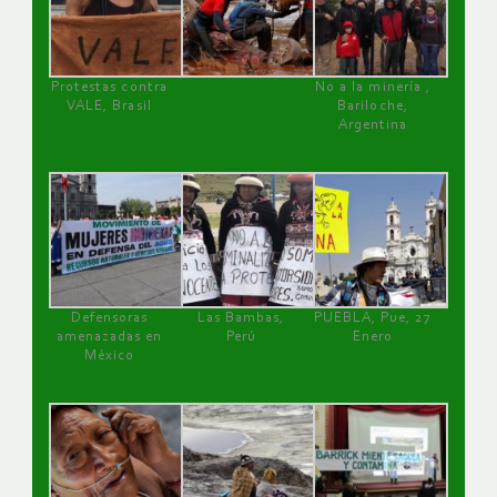
Protestas contra
No a la minería ,
VALE, Brasil
Bariloche,
Argentina
Defensoras
Las Bambas,
PUEBLA, Pue, 27
amenazadas en
Perú
Enero
México