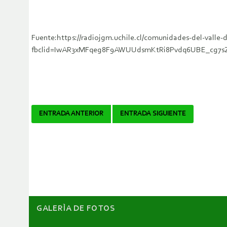
Fuente:https://radiojgm.uchile.cl/comunidades-del-valle-
fbclid=IwAR3xMFqeg8F9AWUUdsmKtRi8Pvdq6UBE_cg7
Navegador
ENTRADA ANTERIOR
ENTRADA SIGUIENTE
de
artículos
GALERÌA DE FOTOS