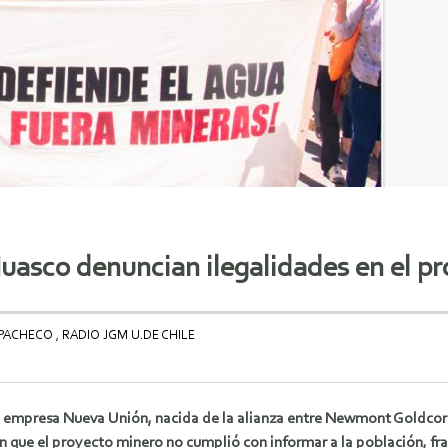
uasco denuncian ilegalidades en el p
PACHECO , RADIO JGM U.DE CHILE
la empresa Nueva Unión, nacida de la alianza entre Newmont Goldcorp
ue el proyecto minero no cumplió con informar a la población, frac