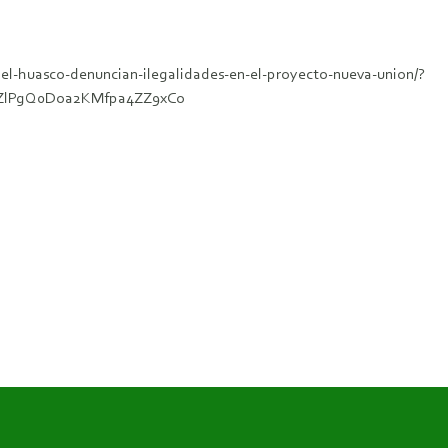
del-huasco-denuncian-ilegalidades-en-el-proyecto-nueva-union/?
sZlPgQ0Doa2KMfpa4ZZ9xCo