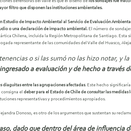
iones defensoras del valle es que el diseño de
los sondajes fue frac
yor filtro que disponen las instituciones ambientales.
 un Estudio de Impacto Ambiental al Servicio de Evaluación Ambienta
studio o una declaración de impacto ambiental.
El número de sondajes
tártica Chilena, incluida la Región Metropolitana de Santiago. Esta 
abogada representante de las comunidades del Valle del Huasco, Ale
enencias o si las sumó no las hizo notar, y l
o ingresado a evaluación y de hecho a través
 diaguitas entre las agrupaciones afectadas
. Este hecho significarí
e consigna el
deber para el Estado de Chile de consultar las medidas l
stituciones representativas y procedimientos apropiados.
Alejandra Donoso, es otro de los argumentos que sustentan su reclam
caso, dado que dentro del área de influencia