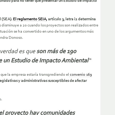
cionado para no tener que presentar un Estudio de Impacto
l (SEA).
El reglamento SEIA
, artículo 3, letra i2 determina
 disminuye a 20 cuando los proyectos son realizados entre
situación se ha convertido en uno de los argumentos más
jandra Donoso.
a verdad es que
son más de 190
 de un Estudio de Impacto Ambiental
“
a que la empresa estaría transgrediendo el
convenio 169
egislativas y administrativas susceptibles de afectar
o.
 del proyecto hay comunidades