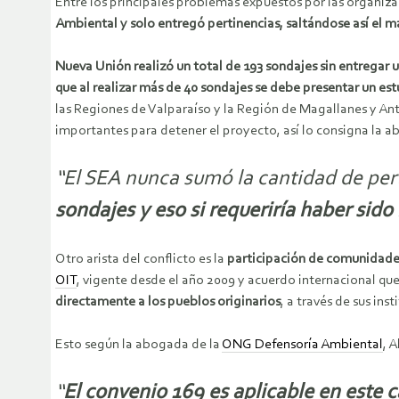
Entre los principales problemas expuestos por las organizac
Ambiental y solo entregó pertinencias, saltándose así el ma
Nueva Unión realizó un total de 193 sondajes sin entregar
que al realizar más de 40 sondajes se debe presentar un e
las Regiones de Valparaíso y la Región de Magallanes y An
importantes para detener el proyecto, así lo consigna la 
“El SEA nunca sumó la cantidad de pert
sondajes y eso si requeriría haber sid
Otro arista del conflicto es la
participación de comunidades
OIT
, vigente desde el año 2009 y acuerdo internacional qu
directamente a los pueblos originarios
, a través de sus in
Esto según la abogada de la
ONG Defensoría Ambiental
, 
“
El convenio 169 es aplicable en este 