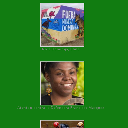
No a Dominga, Chile
Atentan contra la Defensora Francisca Márquez