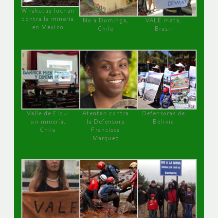
Wirakutas luchan
contra la minería
No a Dominga,
VALE mata,
en México
Chile
Brasil
Valle de Elqui
Atentan contra
Defensoras de
sin minería.
la Defensora
Bolivia
Chile
Francisca
Márquez