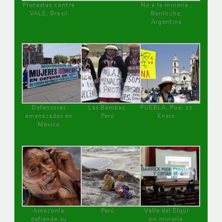
Protestas contra
No a la minería ,
VALE, Brasil
Bariloche,
Argentina
Defensoras
Las Bambas,
PUEBLA, Pue, 27
amenazadas en
Perú
Enero
México
Amazonía
Perú
Valle del Elqui
defiende su
sin minería.