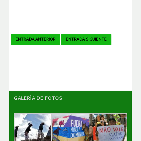
Navegador
ENTRADA ANTERIOR
ENTRADA SIGUIENTE
de
artículos
GALERÌA DE FOTOS