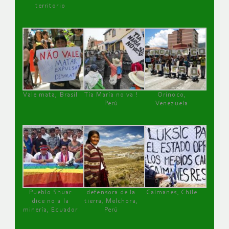
territorio
Vale mata, Brasil
Tía María no va !
Orinoco,
Perú
Venezuela
Pueblo Shuar
defensora de la
Caimanes, Chile
dice no a la
tierra, Melchora,
minería, Ecuador
Perú