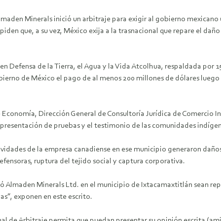
maden Minerals inició un arbitraje para exigir al gobierno mexicano
iden que, a su vez, México exija a la trasnacional que repare el dañ
n Defensa de la Tierra, el Agua y la Vida Atcolhua, respaldada por 
obierno de México el pago de al menos 200 millones de dólares luego
 Economía, Dirección General de Consultoría Jurídica de Comercio In
presentación de pruebas y el testimonio de las comunidades indígen
ividades de la empresa canadiense en ese municipio generaron daños
fensoras, ruptura del tejido social y captura corporativa.
có Almaden Minerals Ltd. en el municipio de Ixtacamaxtitlán sean re
as”, exponen en este escrito.
al de Arbitraje permita que puedan presentar su opinión escrita (am