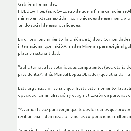
Gabriela Hernández
PUEBLA, Pue. (apro).– Luego de que la firma canadiense Al
minero en Ixtacamaxtitlán, comunidades de ese municipio p
tejido social de esas localidades.
En un pronunciamiento, la Unión de Ejidos y Comunidades e
internacional que inició Almaden Minerals para exigir al g
plata en esta entidad.
“Solicitamos a las autoridades competentes (Secretaría de
presidente Andrés Manuel López Obrador) que atiendan la 
Esta organización señala que, hasta este momento, las act
opacidad, criminalización y estigmatización de personas de
“Alzamos la voz para exigir que todos los daños que provo
reciban una indemnización y no las corporaciones millonari
Además, la Unión de Ejidos Atcolhua propone que el Tribun