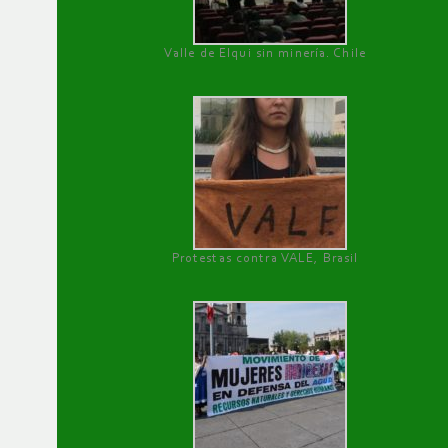
Valle de Elqui sin minería. Chile
Protestas contra VALE, Brasil