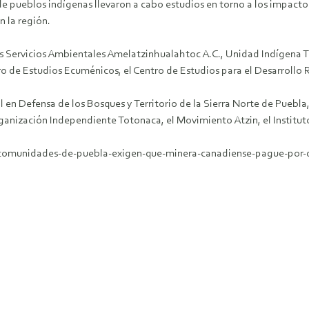
 pueblos indígenas llevaron a cabo estudios en torno a los impactos
 la región.
s Servicios Ambientales Amelatzinhualahtoc A.C., Unidad Indígena T
o de Estudios Ecuménicos, el Centro de Estudios para el Desarrollo R
n Defensa de los Bosques y Territorio de la Sierra Norte de Puebla, 
rganización Independiente Totonaca, el Movimiento Atzin, el Institu
/comunidades-de-puebla-exigen-que-minera-canadiense-pague-por-