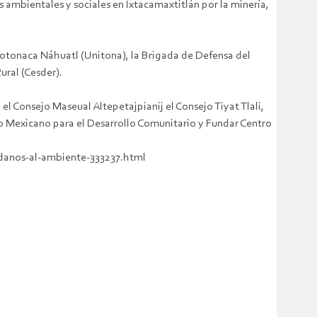
 ambientales y sociales en Ixtacamaxtitlán por la minería,
otonaca Náhuatl (Unitona), la Brigada de Defensa del
ural (Cesder).
el Consejo Maseual Altepetajpianij el Consejo Tiyat Tlali,
to Mexicano para el Desarrollo Comunitario y Fundar Centro
danos-al-ambiente-333237.html