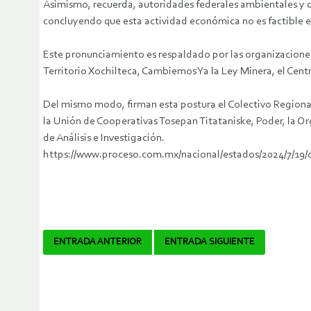
Asimismo, recuerda, autoridades federales ambientales y de
concluyendo que esta actividad económica no es factible en
Este pronunciamiento es respaldado por las organizacione
Territorio Xochilteca, Cambiemos Ya la Ley Minera, el Centr
Del mismo modo, firman esta postura el Colectivo Regional e
la Unión de Cooperativas Tosepan Titataniske, Poder, la O
de Análisis e Investigación.
https://www.proceso.com.mx/nacional/estados/2024/7/19
Navegador
ENTRADA ANTERIOR
ENTRADA SIGUIENTE
de
artículos