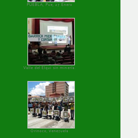
PUEBLA, Pue, 27 Enero
Valle del Elqui sin minería.
Orinoco, Venezuela