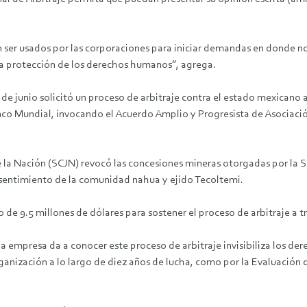
 ser usados por las corporaciones para iniciar demandas en donde no
la protección de los derechos humanos”, agrega.
7 de junio solicitó un proceso de arbitraje contra el estado mexicano 
anco Mundial, invocando el Acuerdo Amplio y Progresista de Asociaci
e la Nación (SCJN) revocó las concesiones mineras otorgadas por la S
consentimiento de la comunidad nahua y ejido Tecoltemi.
e 9.5 millones de dólares para sostener el proceso de arbitraje a tr
la empresa da a conocer este proceso de arbitraje invisibiliza los de
rganización a lo largo de diez años de lucha, como por la Evaluación