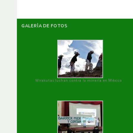
GALERÌA DE FOTOS
Wirakutas luchan contra la minería en México