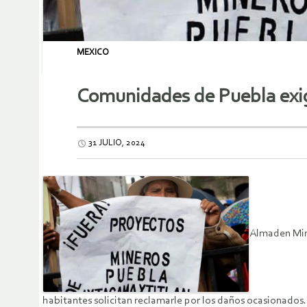
MEXICO
Comunidades de Puebla exig
31 JULIO, 2024
Almaden Mine
habitantes solicitan reclamarle por los daños ocasionados.