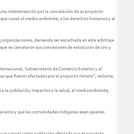
 una indemnización por la cancelación de su proyecto
o que causó al medio ambiente, a los derechos humanos y al
15 organizaciones, demanda ser escuchada en este arbitraje
 que se cancelaron sus concesiones de extracción de oro y
ternacional, Subsecretaría de Comercio Exterior y al
as que fueron afectadas por el proyecto minero”, reclama.
 a la población, impactos a la salud, al medioambiente,
parados y que las comunidades indígenas sean quienes
icus curiae) como población afectada por el proyecto