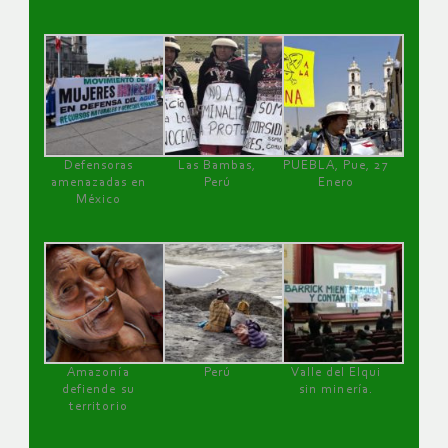
Defensoras
Las Bambas,
PUEBLA, Pue, 27
amenazadas en
Perú
Enero
México
Amazonía
Perú
Valle del Elqui
defiende su
sin minería.
territorio