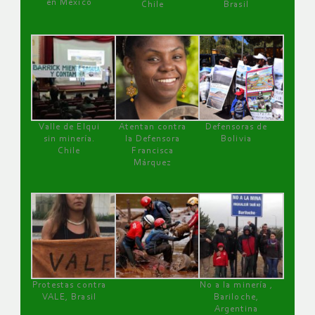
en México
Chile
Brasil
Valle de Elqui
Atentan contra
Defensoras de
sin minería.
la Defensora
Bolivia
Chile
Francisca
Márquez
Protestas contra
No a la minería ,
VALE, Brasil
Bariloche,
Argentina