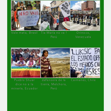
Vale mata, Brasil
Tía María no va !
Orinoco,
Perú
Venezuela
Pueblo Shuar
defensora de la
Caimanes, Chile
dice no a la
tierra, Melchora,
minería, Ecuador
Perú