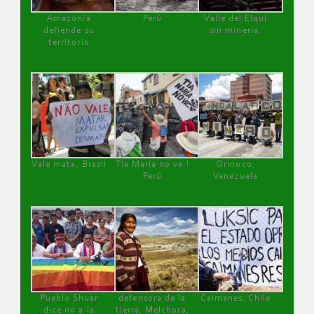
Amazonía
Perú
Valle del Elqui
defiende su
sin minería.
territorio
Vale mata, Brasil
Tía María no va !
Orinoco,
Perú
Venezuela
Pueblo Shuar
defensora de la
Caimanes, Chile
dice no a la
tierra, Melchora,