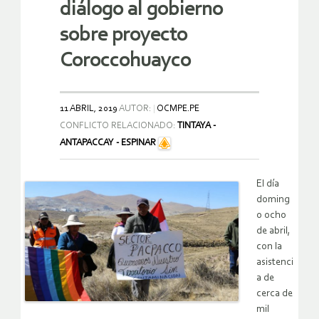
diálogo al gobierno
sobre proyecto
Coroccohuayco
11 ABRIL, 2019
AUTOR:
OCMPE.PE
CONFLICTO RELACIONADO:
TINTAYA -
ANTAPACCAY - ESPINAR
El día
doming
o ocho
de abril,
con la
asistenci
a de
cerca de
mil