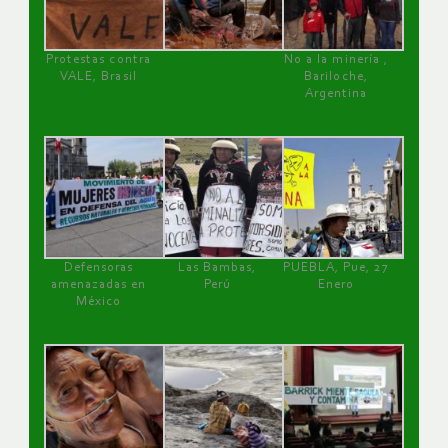
Protestas contra
No a la minería ,
VALE, Brasil
Bariloche,
Argentina
Defensoras
Las Bambas,
PUEBLA, Pue, 27
amenazadas en
Perú
Enero
México