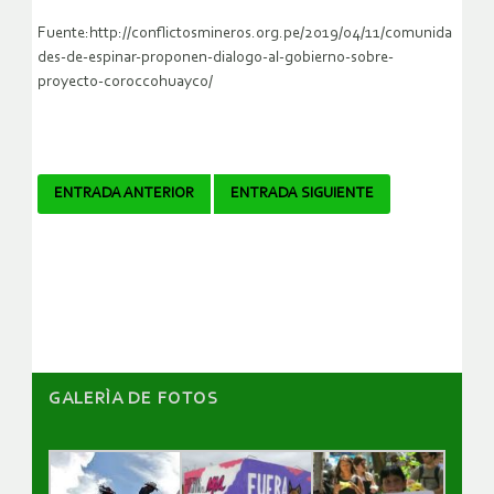
Fuente:http://conflictosmineros.org.pe/2019/04/11/comunida
des-de-espinar-proponen-dialogo-al-gobierno-sobre-
proyecto-coroccohuayco/
Navegador
ENTRADA ANTERIOR
ENTRADA SIGUIENTE
de
artículos
GALERÌA DE FOTOS