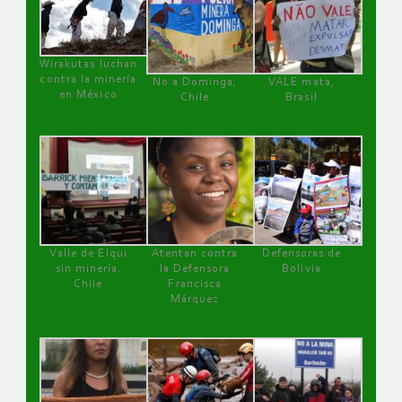
Wirakutas luchan
contra la minería
No a Dominga,
VALE mata,
en México
Chile
Brasil
Valle de Elqui
Atentan contra
Defensoras de
sin minería.
la Defensora
Bolivia
Chile
Francisca
Márquez