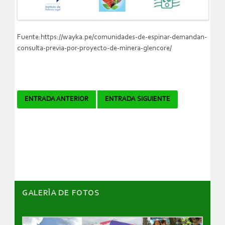
Fuente:https://wayka.pe/comunidades-de-espinar-demandan-
consulta-previa-por-proyecto-de-minera-glencore/
Navegador
ENTRADA ANTERIOR
ENTRADA SIGUIENTE
de
artículos
GALERÌA DE FOTOS