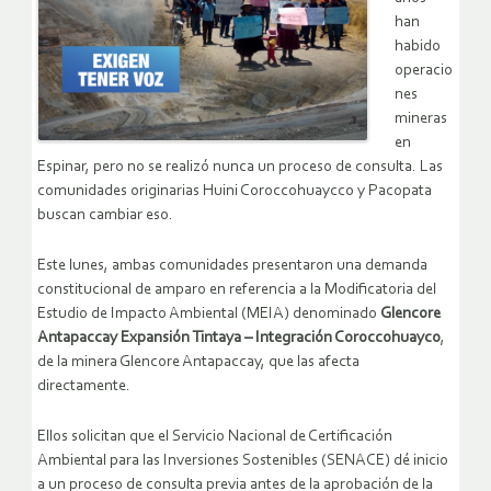
han
habido
operacio
nes
mineras
en
Espinar, pero no se realizó nunca un proceso de consulta. Las
comunidades originarias Huini Coroccohuaycco y Pacopata
buscan cambiar eso.
Este lunes, ambas comunidades presentaron una demanda
constitucional de amparo en referencia a la Modificatoria del
Estudio de Impacto Ambiental (MEIA) denominado
Glencore
Antapaccay Expansión Tintaya – Integración Coroccohuayco
,
de la minera Glencore Antapaccay, que las afecta
directamente.
Ellos solicitan que el Servicio Nacional de Certificación
Ambiental para las Inversiones Sostenibles (SENACE) dé inicio
a un proceso de consulta previa antes de la aprobación de la