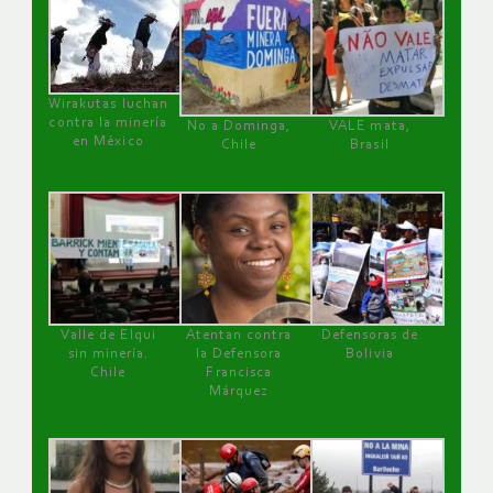
Wirakutas luchan
contra la minería
No a Dominga,
VALE mata,
en México
Chile
Brasil
Valle de Elqui
Atentan contra
Defensoras de
sin minería.
la Defensora
Bolivia
Chile
Francisca
Márquez