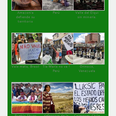
Amazonía
Perú
Valle del Elqui
defiende su
sin minería.
territorio
Vale mata, Brasil
Tía María no va !
Orinoco,
Perú
Venezuela
Pueblo Shuar
defensora de la
Caimanes, Chile