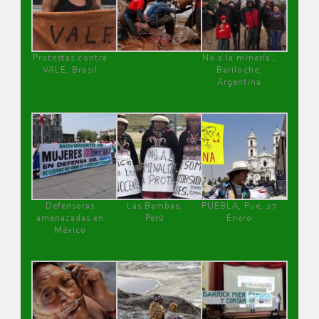
Protestas contra
No a la minería ,
VALE, Brasil
Bariloche,
Argentina
Defensoras
Las Bambas,
PUEBLA, Pue, 27
amenazadas en
Perú
Enero
México