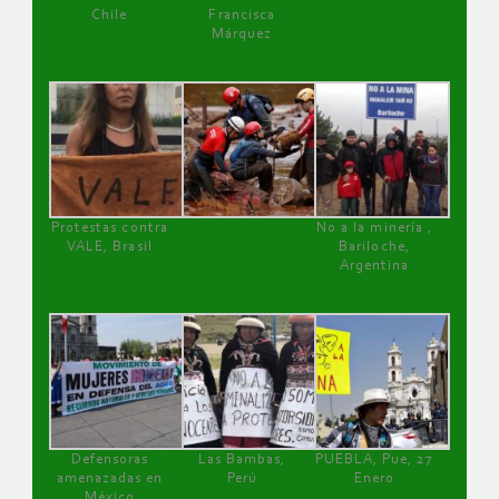
Chile
Francisca
Márquez
Protestas contra
No a la minería ,
VALE, Brasil
Bariloche,
Argentina
Defensoras
Las Bambas,
PUEBLA, Pue, 27
amenazadas en
Perú
Enero
México