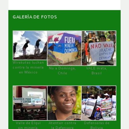
GALERÌA DE FOTOS
Wirakutas luchan
contra la minería
No a Dominga,
VALE mata,
en México
Chile
Brasil
Valle de Elqui
Atentan contra
Defensoras de
sin minería.
la Defensora
Bolivia