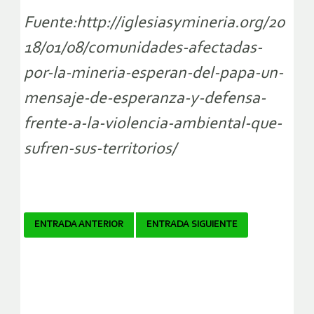
Fuente:http://iglesiasymineria.org/20
18/01/08/comunidades-afectadas-
por-la-mineria-esperan-del-papa-un-
mensaje-de-esperanza-y-defensa-
frente-a-la-violencia-ambiental-que-
sufren-sus-territorios/
Navegador
ENTRADA ANTERIOR
ENTRADA SIGUIENTE
de
artículos