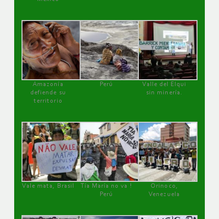
Amazonía
Perú
Valle del Elqui
defiende su
sin minería.
territorio
Vale mata, Brasil
Tía María no va !
Orinoco,
Perú
Venezuela