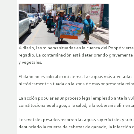
A diario, las mineras situadas en la cuenca del Poopó vie
regadío. La contaminación está deteriorando gravemente 
y vegetales.
El daño no es solo al ecosistema. Las aguas más afectada
históricamente situada en la zona de mayor presencia miner
La acción popular es un proceso legal empleado ante la vu
constitucionales al agua, a la salud, a la soberanía alime
Los metales pesados recorren las aguas superficiales y subt
denunciado la muerte de cabezas de ganado, la infección de