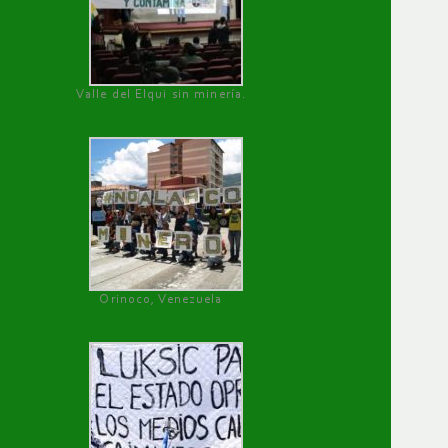
Valle del Elqui sin minería.
Orinoco, Venezuela