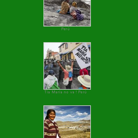
Perú
Tía María no va ! Perú