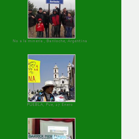
No a la minería , Bariloche, Argentina
PUEBLA, Pue, 27 Enero