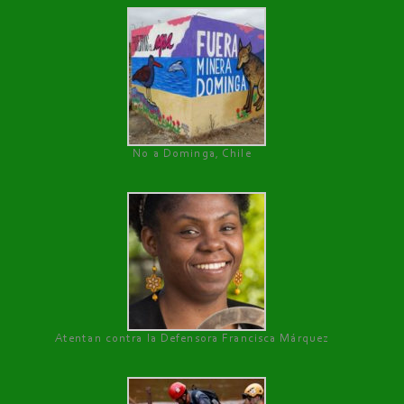
No a Dominga, Chile
Atentan contra la Defensora Francisca Márquez