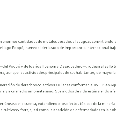
rten enormes cantidades de metales pesados a las aguas convirtiéndo
el lago Poopó, humedal declarado de importancia internacional baj
s —del Poopó y de los ríos Huanuni y Desaguadero—, rodean al ayllu 
a, aunque las actividades principales de sus habitantes, de mayoría 
lneración de derechos colectivos. Quienes conforman el ayllu San Ag
ntaria y a un medio ambiente sano. Sus modos de vida están siendo a
erráneas de la cuenca, extendiendo los efectos tóxicos de la minería
 cultivos y forraje, así como la aparición de enfermedades en la pob