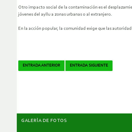
Otro impacto social de la contaminación es el desplazami
jóvenes del ayllu a zonas urbanas o al extranjero.
En la acción popular, la comunidad exige que las autoridad
Navegador
ENTRADA ANTERIOR
ENTRADA SIGUIENTE
de
artículos
GALERÌA DE FOTOS