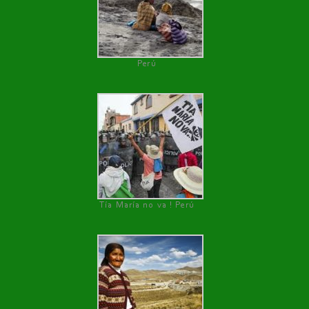
Perú
Tía María no va ! Perú