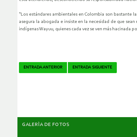
“Los estándares ambientales en Colombia son bastante lax
asegura la abogada e insiste en la necesidad de que sean
indígenas Wayuu, quienes cada vez se ven más hacinada por 
Navegador
ENTRADA ANTERIOR
ENTRADA SIGUIENTE
de
artículos
GALERÌA DE FOTOS