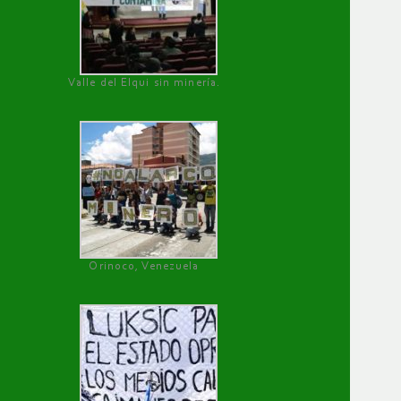
Valle del Elqui sin minería.
Orinoco, Venezuela