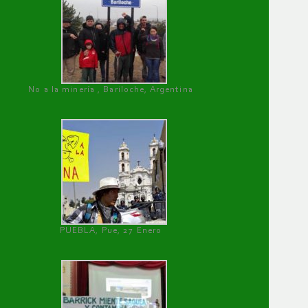
No a la minería , Bariloche, Argentina
PUEBLA, Pue, 27 Enero