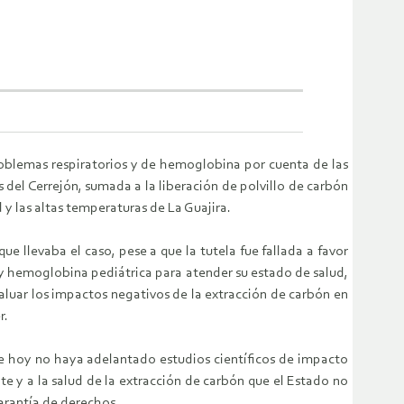
roblemas respiratorios y de hemoglobina por cuenta de las
 del Cerrejón, sumada a la liberación de polvillo de carbón
d y las altas temperaturas de La Guajira.
 llevaba el caso, pese a que la tutela fue fallada a favor
 y hemoglobina pediátrica para atender su estado de salud,
valuar los impactos negativos de la extracción de carbón en
r.
de hoy no haya adelantado estudios científicos de impacto
 y a la salud de la extracción de carbón que el Estado no
arantía de derechos.