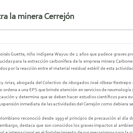
ra la minera Cerrejón
 Moisés Guette, niño indígena Wayuu de 2 años que padece graves p
ucidas para la extracción carbonífera de la empresa minera Carbones
dos por la reacción entre el material residual estéril de esta activida
 Arias, abogada del Colectivo de Abogados José Albear Restrepo que
do ordena a una EPS que brinde atención en servicios de neumología
ecaución y determina que se deben hacer estudios científicos para e
 suspensión inmediata de las actividades del Cerrejón como debiera se
colombiano reconoció desde 1993 el principio de precaución al día 
mbargo, destaca que son conocidos los graves impactos al ambiente
l e internacional en el fortalecimiento de sus mecanismos para la g