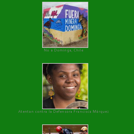
No a Dominga, Chile
Atentan contra la Defensora Francisca Márquez