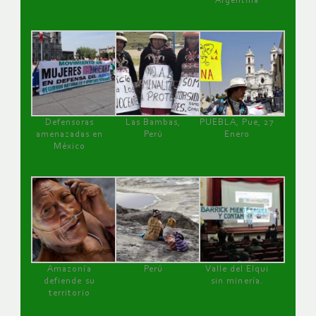
Argentina
Defensoras
Las Bambas,
PUEBLA, Pue, 27
amenazadas en
Perú
Enero
México
Amazonía
Perú
Valle del Elqui
defiende su
sin minería.
territorio