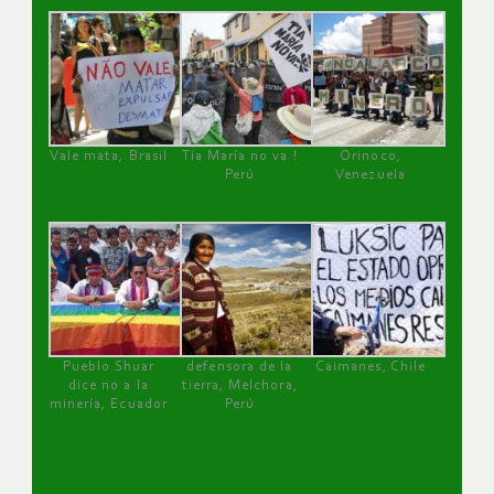
Vale mata, Brasil
Tía María no va !
Orinoco,
Perú
Venezuela
Pueblo Shuar
defensora de la
Caimanes, Chile
dice no a la
tierra, Melchora,
minería, Ecuador
Perú