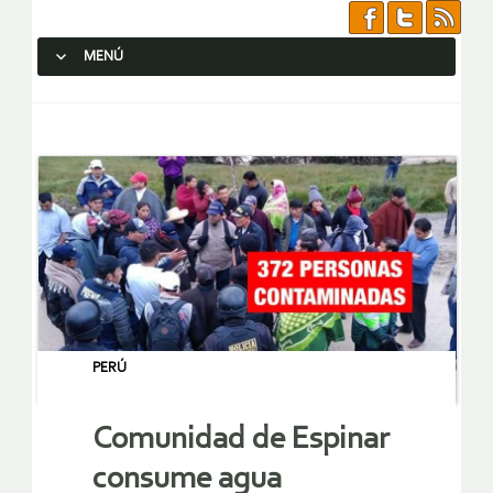
MENÚ
SALTAR AL CONTENIDO.
PERÚ
Comunidad de Espinar
consume agua