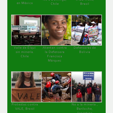
en México
Chile
Brasil
Valle de Elqui
Atentan contra
Defensoras de
sin minería.
la Defensora
Bolivia
Chile
Francisca
Márquez
Protestas contra
No a la minería ,
VALE, Brasil
Bariloche,