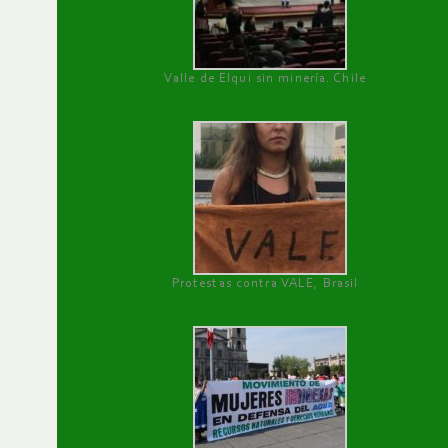
Valle de Elqui sin minería. Chile
Protestas contra VALE, Brasil