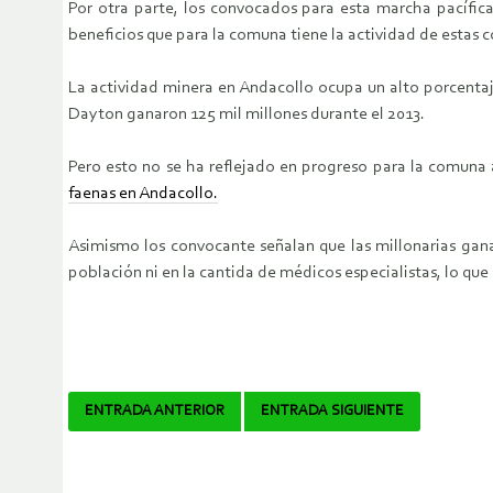
Por otra parte, los convocados para esta marcha pacífica
beneficios que para la comuna tiene la actividad de estas
La actividad minera en Andacollo ocupa un alto porcentaje
Dayton ganaron 125 mil millones durante el 2013.
Pero esto no se ha reflejado en progreso para la comuna 
faenas en Andacollo.
Asimismo los convocante señalan que las millonarias gan
población ni en la cantida de médicos especialistas, lo que 
Navegador
ENTRADA ANTERIOR
ENTRADA SIGUIENTE
de