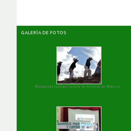
artículos
GALERÌA DE FOTOS
Wirakutas luchan contra la minería en México