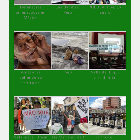
Defensoras
Las Bambas,
PUEBLA, Pue, 27
amenazadas en
Perú
Enero
México
Amazonía
Perú
Valle del Elqui
defiende su
sin minería.
territorio
Vale mata, Brasil
Tía María no va !
Orinoco,