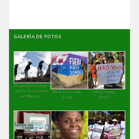
artículos
GALERÌA DE FOTOS
Wirakutas luchan
contra la minería
No a Dominga,
VALE mata,
en México
Chile
Brasil