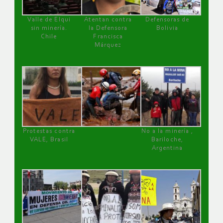
Valle de Elqui
Atentan contra
Defensoras de
sin minería.
la Defensora
Bolivia
Chile
Francisca
Márquez
Protestas contra
No a la minería ,
VALE, Brasil
Bariloche,
Argentina