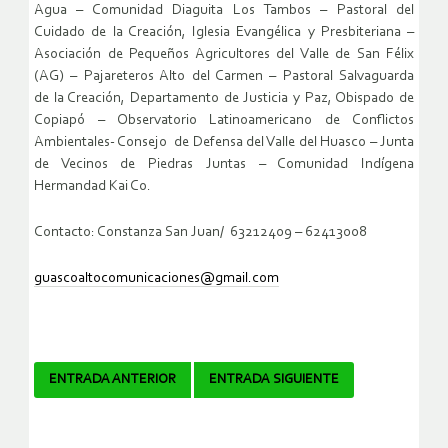
Agua – Comunidad Diaguita Los Tambos – Pastoral del
Cuidado de la Creación, Iglesia Evangélica y Presbiteriana –
Asociación de Pequeños Agricultores del Valle de San Félix
(AG) – Pajareteros Alto del Carmen – Pastoral Salvaguarda
de la Creación, Departamento de Justicia y Paz, Obispado de
Copiapó – Observatorio Latinoamericano de Conflictos
Ambientales- Consejo de Defensa del Valle del Huasco – Junta
de Vecinos de Piedras Juntas – Comunidad Indígena
Hermandad Kai Co.
Contacto: Constanza San Juan/ 63212409 – 62413008
guascoaltocomunicaciones@gmail.com
Navegador
ENTRADA ANTERIOR
ENTRADA SIGUIENTE
de