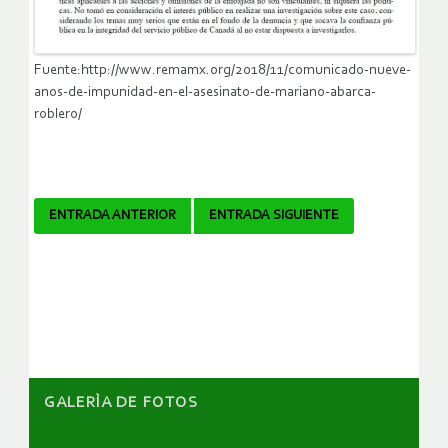
Fuente:http://www.remamx.org/2018/11/comunicado-nueve-
anos-de-impunidad-en-el-asesinato-de-mariano-abarca-
roblero/
Navegador
ENTRADA ANTERIOR
ENTRADA SIGUIENTE
de
artículos
GALERÌA DE FOTOS