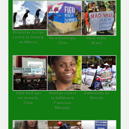
Wirakutas luchan
contra la minería
No a Dominga,
VALE mata,
en México
Chile
Brasil
Valle de Elqui
Atentan contra
Defensoras de
sin minería.
la Defensora
Bolivia
Chile
Francisca
Márquez