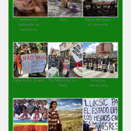
Amazonía
Perú
Valle del Elqui
defiende su
sin minería.
territorio
Vale mata, Brasil
Tía María no va !
Orinoco,
Perú
Venezuela