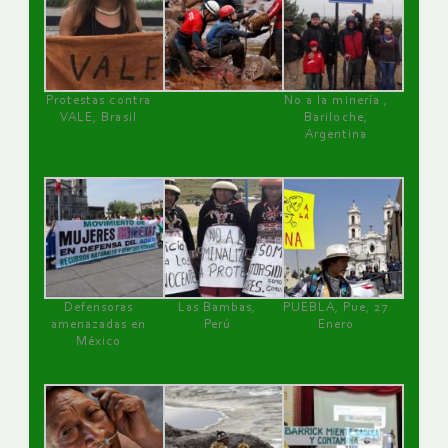
Protestas contra
No a la minería ,
VALE, Brasil
Bariloche,
Argentina
Defensoras
Las Bambas,
PUEBLA, Pue, 27
amenazadas en
Perú
Enero
México