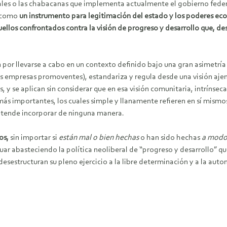
ciales o las chabacanas que implementa actualmente el gobierno fede
n como
un instrumento para legitimación del estado y los poderes ec
ellos confrontados contra la visión de progreso y desarrollo que, d
n por llevarse a cabo en un contexto definido bajo una gran asimetrí
s empresas promoventes), estandariza y regula desde una visión ajena
 y se aplican sin considerar que en esa visión comunitaria, intrínsec
 importantes, los cuales simple y llanamente refieren en sí mismos 
etende incorporar de ninguna manera.
os,
sin importar si
están mal o bien hechas
o han sido hechas
a mod
inuar abasteciendo la política neoliberal de “progreso y desarrollo” 
 desestructuran su pleno ejercicio a la libre determinación y a la aut