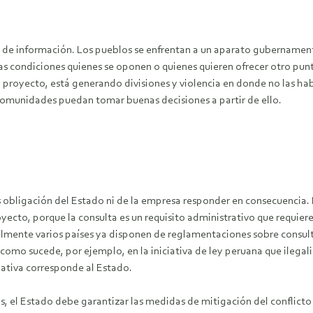
trol de información. Los pueblos se enfrentan a un aparato gubername
as condiciones quienes se oponen o quienes quieren ofrecer otro punto
el proyecto, está generando divisiones y violencia en donde no las ha
as comunidades puedan tomar buenas decisiones a partir de ello.
es obligación del Estado ni de la empresa responder en consecuencia. 
yecto, porque la consulta es un requisito administrativo que requiere
lmente varios países ya disponen de reglamentaciones sobre consult
al como sucede, por ejemplo, en la iniciativa de ley peruana que ilega
slativa corresponde al Estado.
, el Estado debe garantizar las medidas de mitigación del conflicto 