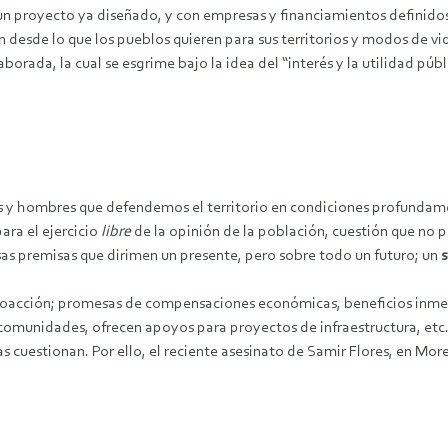
re un proyecto ya diseñado, y con empresas y financiamientos defini
desde lo que los pueblos quieren para sus territorios y modos de vid
ada, la cual se esgrime bajo la idea del “interés y la utilidad públ
es y hombres que defendemos el territorio en condiciones profundame
ara el ejercicio
libre
de la opinión de la población, cuestión que no p
sas premisas que dirimen un presente, pero sobre todo un futuro; un
s
la coacción; promesas de compensaciones económicas, beneficios inme
 comunidades, ofrecen apoyos para proyectos de infraestructura, etc
as cuestionan. Por ello, el reciente asesinato de Samir Flores, en Mo