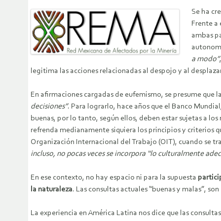
Se ha cre
Frente a
ambas par
autonomía
a modo”
legitima las acciones relacionadas al despojo y al despla
En afirmaciones cargadas de eufemismo, se presume que las 
decisiones”
. Para lograrlo, hace años que el Banco Mundia
buenas, por lo tanto, según ellos, deben estar sujetas a l
refrenda medianamente siquiera los principios y criterios q
Organización Internacional del Trabajo (OIT), cuando se tr
incluso, no pocas veces se incorpora “lo culturalmente ade
En ese contexto, no hay espacio ni para la supuesta
partic
la naturaleza
. Las consultas actuales “buenas y malas”, son
La experiencia en América Latina nos dice que las consulta