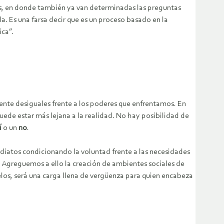
dos, en donde también ya van determinadas las preguntas
a. Es una farsa decir que es un proceso basado en la
ica”.
nte desiguales frente a los poderes que enfrentamos. En
uede estar más lejana a la realidad. No hay posibilidad de
í
o un
no
.
diatos condicionando la voluntad frente a las necesidades
. Agreguemos a ello la creación de ambientes sociales de
relos, será una carga llena de vergüenza para quien encabeza