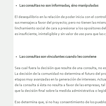
Las consultas no son informadas, sino manipuladas
El desequilibrio en la relación de poder inicia con el con
sus mensajes a favor del proyecto; pero no tienen las mism
linchamiento social de cara a presionar a los opositores d
es insuficiente, ininteligible y sin valor de uso para que l
Las consultas son vinculantes cuando les conviene
Sea cual fuera la decisión que resulte de una consulta, no 
La decisión de la comunidad no determina el futuro del pro
etapas muy avanzadas en la generación de intereses. Actua
de la consulta si ésta no resulta a favor de las empresas, t
que la decisión final sobre la medida administrativa o legi
Eso determina que, si no hay consentimiento de los pueblos