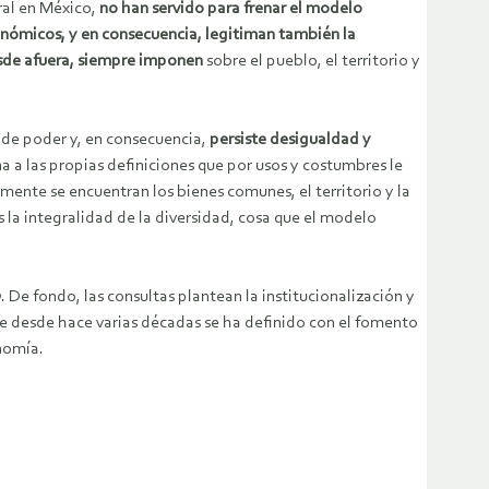
ral en México,
no han servido
para frenar el modelo
onómicos, y en consecuencia, legitiman también la
esde afuera, siempre imponen
sobre el pueblo, el territorio y
a de poder y, en consecuencia,
persiste desigualdad y
 a las propias definiciones que por usos y costumbres le
amente se encuentran los bienes comunes, el territorio y la
la integralidad de la diversidad, cosa que el modelo
o
. De fondo, las consultas plantean la institucionalización y
que desde hace varias décadas se ha definido con el fomento
onomía.