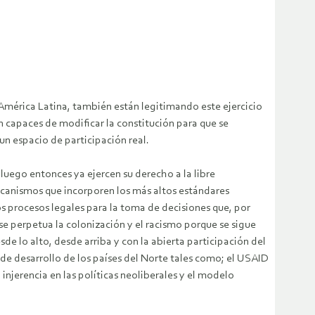
América Latina, también están legitimando este ejercicio
 capaces de modificar la constitución para que se
un espacio de participación real.
 luego entonces ya ejercen su derecho a la libre
mecanismos que incorporen los más altos estándares
s procesos legales para la toma de decisiones que, por
se perpetua la colonización y el racismo porque se sigue
sde lo alto, desde arriba y con la abierta participación del
de desarrollo de los países del Norte tales como; el USAID
njerencia en las políticas neoliberales y el modelo