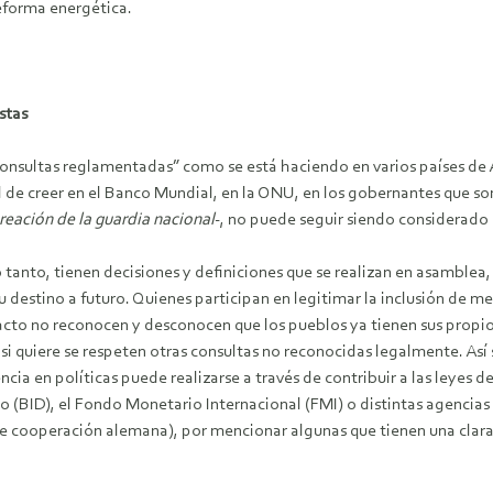
reforma energética.
stas
consultas reglamentadas” como se está haciendo en varios países de 
de creer en el Banco Mundial, en la ONU, en los gobernantes que son
reación de la guardia nacional
-, no puede seguir siendo considerado 
 tanto, tienen decisiones y definiciones que se realizan en asamblea,
 destino a futuro. Quienes participan en legitimar la inclusión de 
acto no reconocen y desconocen que los pueblos ya tienen sus propio
si quiere se respeten otras consultas no reconocidas legalmente. Así 
cia en políticas puede realizarse a través de contribuir a las leyes de
(BID), el Fondo Monetario Internacional (FMI) o distintas agencias 
e cooperación alemana), por mencionar algunas que tienen una clara i