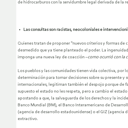
de hidrocarburos con la servidumbre legal derivada de la 
Las consultas son racistas, neocoloniales e intervencioni
Quienes tratan de proponer “nuevos criterios y formas de 
desmedido que ya tiene planteado el poder. La ingenuidad 
imponga una nueva ley de coacción –
como ocurrió con la c
Los pueblos y las comunidades tienen vida colectiva, por lo
determinación para tomar decisiones sobre su presente y su
internacionales, legitiman también el despojo porque de f
supuesto el estado no les respeta, pero a cambio el estado 
apostando a que, la salvaguarda de los derechos y la inciden
Banco Mundial (BM), el Banco Interamericano de Desarrollo 
(agencia de desarrollo estadounidense) o el GIZ (agencia d
extractivo.