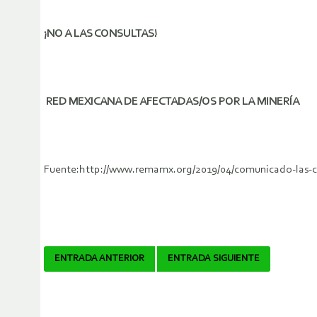
¡NO A LAS CONSULTAS!
RED MEXICANA DE AFECTADAS/OS POR LA MINERÍA
Fuente:http://www.remamx.org/2019/04/comunicado-las-co
Navegador
ENTRADA ANTERIOR
ENTRADA SIGUIENTE
de