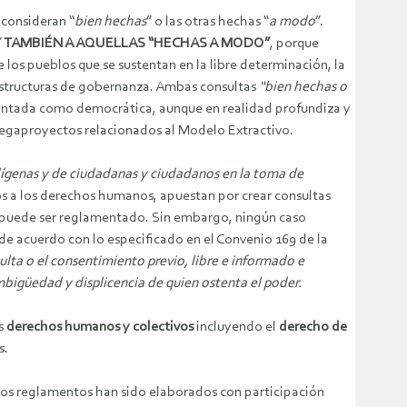
 consideran “
bien hechas
” o las otras hechas “
a modo
”.
 TAMBIÉN A AQUELLAS “HECHAS A MODO”
, porque
los pueblos que se sustentan en la libre determinación, la
s estructuras de gobernanza. Ambas consultas
“bien hechas o
pintada como democrática, aunque en realidad profundiza y
 megaproyectos relacionados al Modelo Extractivo.
ndígenas y de ciudadanas y ciudadanos en la toma de
os a los derechos humanos, apuestan por crear consultas
e y puede ser reglamentado. Sin embargo, ningún caso
 de acuerdo con lo especificado en el Convenio 169 de la
ulta o el consentimiento previo, libre e informado e
mbigüedad y displicencia de quien ostenta el poder.
os
derechos humanos y colectivos
incluyendo el
derecho de
s.
 los reglamentos han sido elaborados con participación