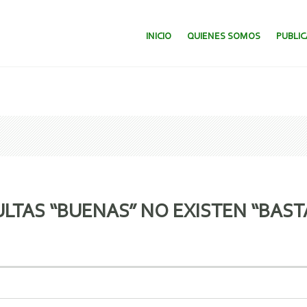
SALTAR AL CONTENIDO.
INICIO
QUIENES SOMOS
PUBLI
TAS “BUENAS” NO EXISTEN “BAST