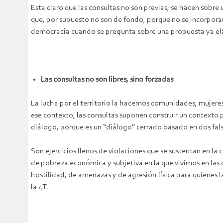
Esta claro que las consultas no son previas, se hacen sob
que, por supuesto no son de fondo, porque no se incorporan 
democracia cuando se pregunta sobre una propuesta ya elabor
Las consultas no son libres, sino forzadas
La lucha por el territorio la hacemos comunidades, mujer
ese contexto, las consultas suponen construir un contexto p
diálogo, porque es un “diálogo” cerrado basado en dos fal
Son ejercicios llenos de violaciones que se sustentan en 
de pobreza económica y subjetiva en la que vivimos en las
hostilidad, de amenazas y de agresión física para quienes l
la 4T.