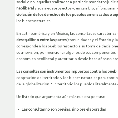
social o no, aquellas realizadas a partir de mandatos judi
neoliberal
y sus megaproyectos y, en cambio, sí funciona
violación de los derechos de los pueblos amenazados o aqu
los bienes naturales.
En Latinoamérica y en México, las consultas se caracteriza
desequilibrio entre las partes
(comunidades y el Estado y la
corresponde a los pueblos respecto a su toma de decisiones,
cosmovisión, por mencionar algunos de sus componentes más
económico neoliberal y autoritario desde hace años no pr
Las consultas son instrumentos impuestos contra los puebl
cooptación del territorio y los bienes naturales para cont
de la globalización. Sin territorio los pueblos literalmente
Un listado que argumenta aún más nuestra postura:
Las consultas no son previas, sino pre elaboradas