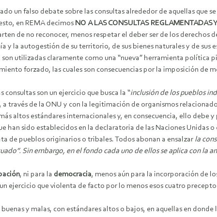
ado un falso debate sobre las consultas alrededor de aquellas que se
 esto, en REMA decimos
NO
A LAS CONSULTAS REGLAMENTADAS Y
ten de no reconocer, menos respetar el deber ser de los derechos de 
 y la autogestión de su territorio, de sus bienes naturales y de su
, son utilizadas claramente como una “nueva” herramienta política 
zamiento forzado, las cuales son consecuencias por la imposición de
consultas son un ejercicio que busca la “
inclusión de los pueblos i
l, a través de la ONU y con la legitimación de organismos relacionad
os más altos estándares internacionales y, en consecuencia, ello deb
ue han sido establecidos en la declaratoria de las Naciones Unidas o
ata de pueblos originarios o tribales. Todos abonan a ensalzar
la cons
cuado”. Sin embargo, en el fondo cada uno de ellos se aplica con la a
ipación
, ni para la
democracia
, menos aún para la incorporación de l
 un ejercicio que violenta de facto por lo menos esos cuatro precepto
s buenas y malas, con estándares altos o bajos, en aquellas en donde