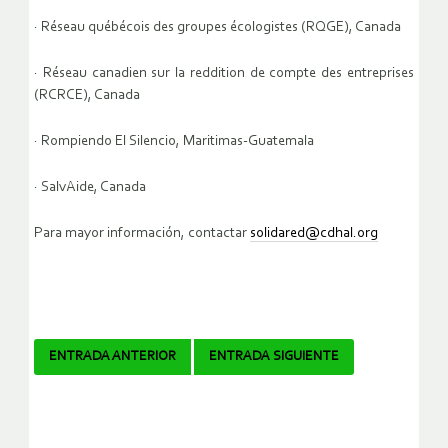
· Réseau québécois des groupes écologistes (RQGE), Canada
· Réseau canadien sur la reddition de compte des entreprises
(RCRCE), Canada
· Rompiendo El Silencio, Maritimas-Guatemala
· SalvAide, Canada
Para mayor información, contactar
solidared@cdhal.org
Navegador
ENTRADA ANTERIOR
ENTRADA SIGUIENTE
de