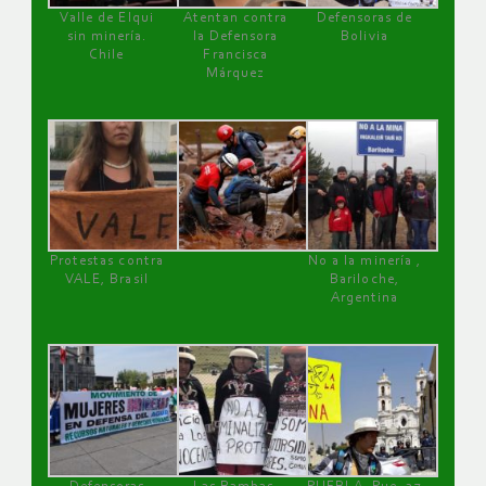
Valle de Elqui
Atentan contra
Defensoras de
sin minería.
la Defensora
Bolivia
Chile
Francisca
Márquez
Protestas contra
No a la minería ,
VALE, Brasil
Bariloche,
Argentina