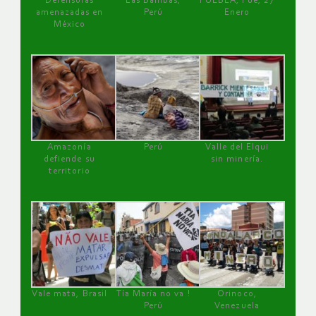
Defensoras
Las Bambas,
PUEBLA, Pue, 27
amenazadas en
Perú
Enero
México
Amazonía
Perú
Valle del Elqui
defiende su
sin minería.
territorio
Vale mata, Brasil
Tía María no va !
Orinoco,
Perú
Venezuela