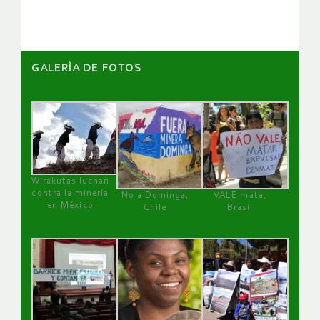
artículos
GALERÌA DE FOTOS
Wirakutas luchan
contra la minería
No a Dominga,
VALE mata,
en México
Chile
Brasil