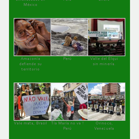
México
Amazonía
Perú
Valle del Elqui
defiende su
sin minería.
territorio
Vale mata, Brasil
Tía María no va !
Orinoco,
Perú
Venezuela