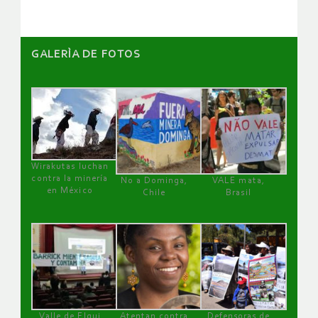
GALERÌA DE FOTOS
Wirakutas luchan
contra la minería
No a Dominga,
VALE mata,
en México
Chile
Brasil
Valle de Elqui
Atentan contra
Defensoras de