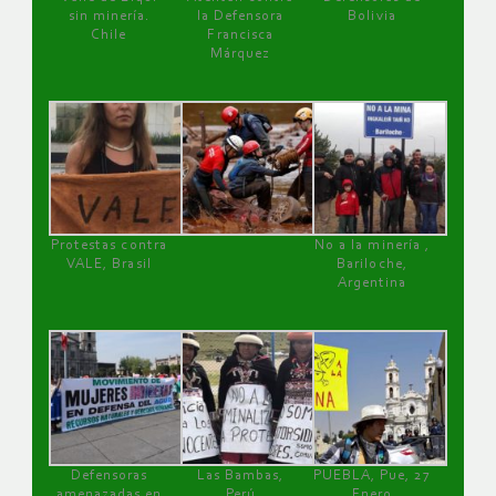
sin minería.
la Defensora
Bolivia
Chile
Francisca
Márquez
Protestas contra
No a la minería ,
VALE, Brasil
Bariloche,
Argentina
Defensoras
Las Bambas,
PUEBLA, Pue, 27
amenazadas en
Perú
Enero