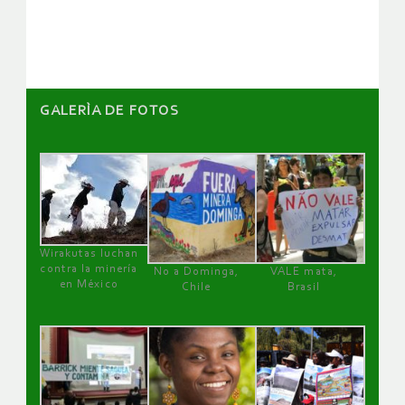
artículos
GALERÌA DE FOTOS
Wirakutas luchan
contra la minería
No a Dominga,
VALE mata,
en México
Chile
Brasil