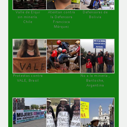
Valle de Elqui
Atentan contra
Defensoras de
sin minería.
la Defensora
Bolivia
Chile
Francisca
Márquez
Protestas contra
No a la minería ,
VALE, Brasil
Bariloche,
Argentina