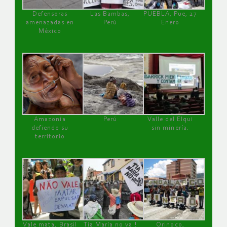
Defensoras
Las Bambas,
PUEBLA, Pue, 27
amenazadas en
Perú
Enero
México
Amazonía
Perú
Valle del Elqui
defiende su
sin minería.
territorio
Vale mata, Brasil
Tía María no va !
Orinoco,