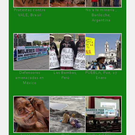
Protestas contra
No a la minería ,
VALE, Brasil
Bariloche,
Argentina
Defensoras
Las Bambas,
PUEBLA, Pue, 27
amenazadas en
Perú
Enero
México