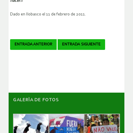
nacer!!
Dado en Ilobasco el 11 de febrero de 2011.
Navegador
ENTRADA ANTERIOR
ENTRADA SIGUIENTE
de
artículos
GALERÌA DE FOTOS