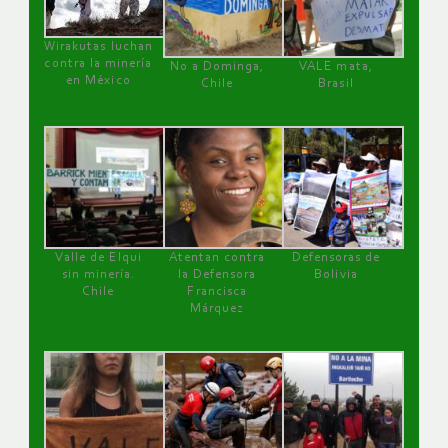
Wirakutas luchan
contra la minería
No a Dominga,
VALE mata,
en México
Chile
Brasil
Valle de Elqui
Atentan contra
Defensoras de
sin minería.
la Defensora
Bolivia
Chile
Francisca
Márquez