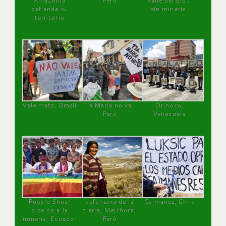
Amazonía
Perú
Valle del Elqui
defiende su
sin minería.
territorio
Vale mata, Brasil
Tía María no va !
Orinoco,
Perú
Venezuela
Pueblo Shuar
defensora de la
Caimanes, Chile
dice no a la
tierra, Melchora,
minería, Ecuador
Perú