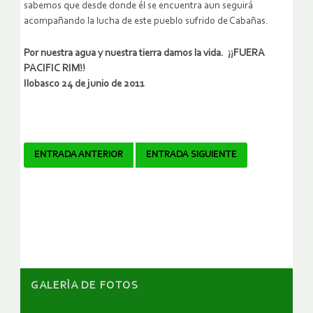
sabemos que desde donde él se encuentra aun seguirá
acompañando la lucha de este pueblo sufrido de Cabañas.
Por nuestra agua y nuestra tierra damos la vida. ¡¡FUERA
PACIFIC RIM!!
Ilobasco 24 de junio de 2011
Navegador
ENTRADA ANTERIOR
ENTRADA SIGUIENTE
de
artículos
GALERÌA DE FOTOS