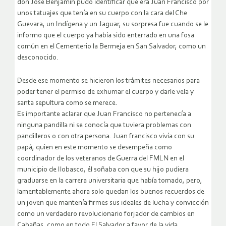
don José Benjamín pudo identificar que era Juan Francisco por
unos tatuajes que tenía en su cuerpo con la cara del Che
Guevara, un Indígena y un Jaguar, su sorpresa fue cuando se le
informo que el cuerpo ya había sido enterrado en una fosa
común en el Cementerio la Bermeja en San Salvador, como un
desconocido.
Desde ese momento se hicieron los trámites necesarios para
poder tener el permiso de exhumar el cuerpo y darle vela y
santa sepultura como se merece.
Es importante aclarar que Juan Francisco no pertenecía a
ninguna pandilla ni se conocía que tuviera problemas con
pandilleros o con otra persona. Juan francisco vivía con su
papá, quien en este momento se desempeña como
coordinador de los veteranos de Guerra del FMLN en el
municipio de Ilobasco, él soñaba con que su hijo pudiera
graduarse en la carrera universitaria que había tomado, pero,
lamentablemente ahora solo quedan los buenos recuerdos de
un joven que mantenía firmes sus ideales de lucha y convicción
como un verdadero revolucionario forjador de cambios en
Cabañas, como en todo El Salvador a favor de la vida