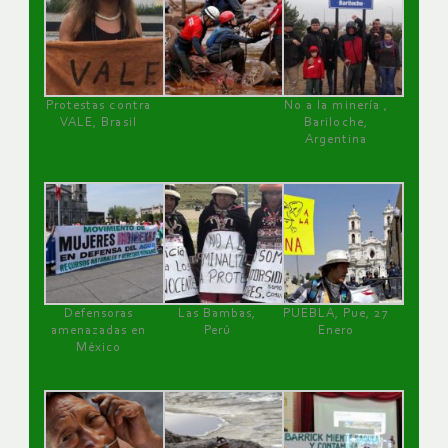
Protestas contra
No a la minería ,
VALE, Brasil
Bariloche,
Argentina
Defensoras
Las Bambas,
PUEBLA, Pue, 27
amenazadas en
Perú
Enero
México