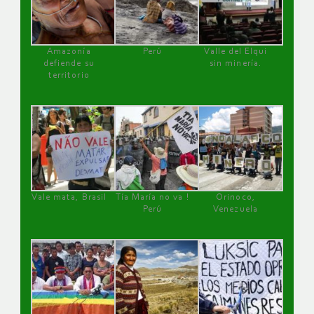
Amazonía
Perú
Valle del Elqui
defiende su
sin minería.
territorio
Vale mata, Brasil
Tía María no va !
Orinoco,
Perú
Venezuela