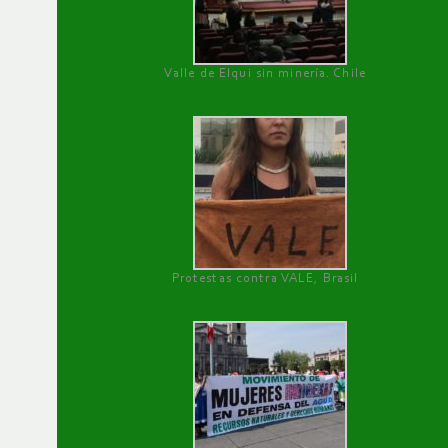
Valle de Elqui sin minería. Chile
Protestas contra VALE, Brasil