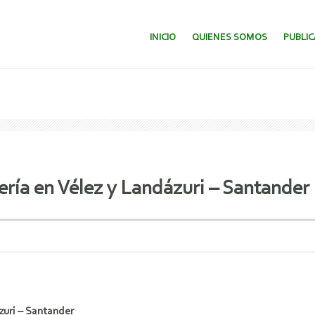
SALTAR AL CONTENIDO.
INICIO
QUIENES SOMOS
PUBLI
ría en Vélez y Landázuri – Santander
zuri – Santander