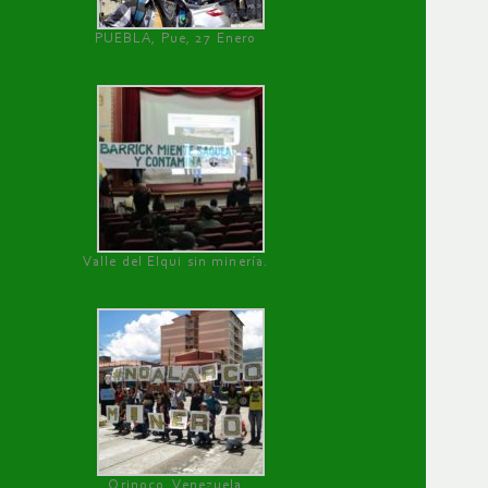
PUEBLA, Pue, 27 Enero
Valle del Elqui sin minería.
Orinoco, Venezuela