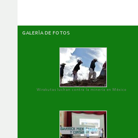
artículos
GALERÌA DE FOTOS
Wirakutas luchan contra la minería en México