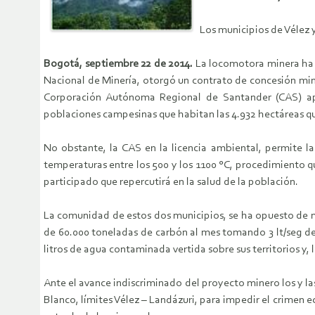
Los municipios de Vélez 
Bogotá, septiembre 22 de 2014.
La locomotora minera ha l
Nacional de Minería, otorgó un contrato de concesión miner
Corporación Autónoma Regional de Santander (CAS) apro
poblaciones campesinas que habitan las 4.932 hectáreas qu
No obstante, la CAS en la licencia ambiental, permite l
temperaturas entre los 500 y los 1100 °C, procedimiento q
participado que repercutirá en la salud de la población.
La comunidad de estos dos municipios, se ha opuesto de m
de 60.000 toneladas de carbón al mes tomando 3 lt/seg de a
litros de agua contaminada vertida sobre sus territorios y,
Ante el avance indiscriminado del proyecto minero los y la
Blanco, límites Vélez – Landázuri, para impedir el crimen 