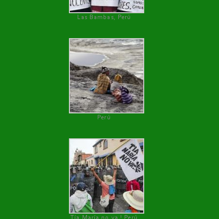
Las Bambas, Perú
Perú
Tía María no va ! Perú