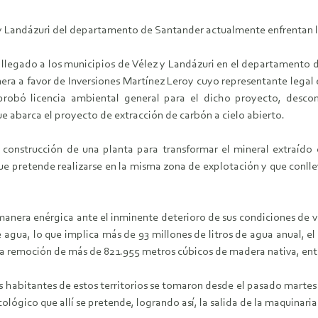
y Landázuri del departamento de Santander actualmente enfrentan la
legado a los municipios de Vélez y Landázuri en el departamento 
a a favor de Inversiones Martínez Leroy cuyo representante legal es
bó licencia ambiental general para el dicho proyecto, desconoci
e abarca el proyecto de extracción de carbón a cielo abierto.
a construcción de una planta para transformar el mineral extraído
ue pretende realizarse en la misma zona de explotación y que conlle
anera enérgica ante el inminente deterioro de sus condiciones de vi
gua, lo que implica más de 93 millones de litros de agua anual, el v
 la remoción de más de 821.955 metros cúbicos de madera nativa, entr
s habitantes de estos territorios se tomaron desde el pasado martes 3
ecológico que allí se pretende, logrando así, la salida de la maquina