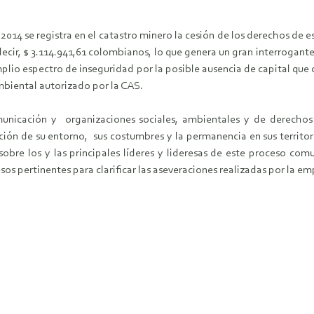
e 2014 se registra en el catastro minero la cesión de los derechos d
decir, $ 3.114.941,61 colombianos, lo que genera un gran interrogant
plio espectro de inseguridad por la posible ausencia de capital que 
mbiental autorizado por la CAS.
unicación y organizaciones sociales, ambientales y de derechos
ción de su entorno, sus costumbres y la permanencia en sus territo
obre los y las principales líderes y lideresas de este proceso com
os pertinentes para clarificar las aseveraciones realizadas por la em