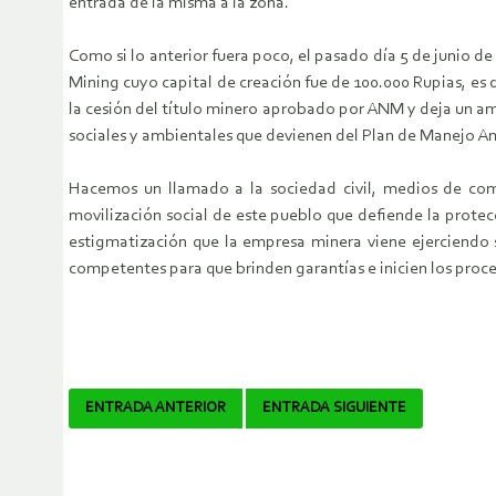
entrada de la misma a la zona.
Como si lo anterior fuera poco, el pasado día 5 de junio d
Mining cuyo capital de creación fue de 100.000 Rupias, es 
la cesión del título minero aprobado por ANM y deja un am
sociales y ambientales que devienen del Plan de Manejo A
Hacemos un llamado a la sociedad civil, medios de com
movilización social de este pueblo que defiende la protec
estigmatización que la empresa minera viene ejerciendo s
competentes para que brinden garantías e inicien los proces
Navegador
ENTRADA ANTERIOR
ENTRADA SIGUIENTE
de