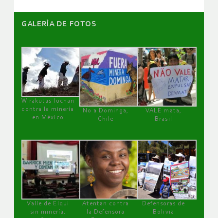
GALERÌA DE FOTOS
Wirakutas luchan
contra la minería
No a Dominga,
VALE mata,
en México
Chile
Brasil
Valle de Elqui
Atentan contra
Defensoras de
sin minería.
la Defensora
Bolivia