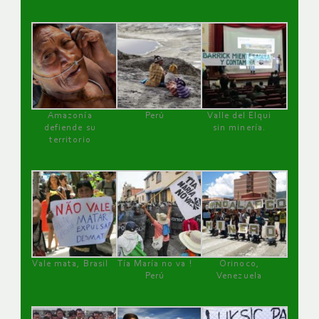
Amazonía
Perú
Valle del Elqui
defiende su
sin minería.
territorio
Vale mata, Brasil
Tía María no va !
Orinoco,
Perú
Venezuela