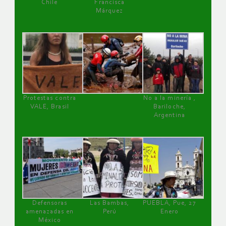
Chile
Francisca
Márquez
Protestas contra
No a la minería ,
VALE, Brasil
Bariloche,
Argentina
Defensoras
Las Bambas,
PUEBLA, Pue, 27
amenazadas en
Perú
Enero
México