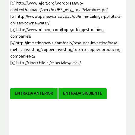
[1]
http://www.ejolt.org/wordpress/wp-
content/uploads/2015/02/FS_013_Los-Pelambres.pdf
[2]
http://www.ipsnews.net/2012/06/mine-tailings-pollute-a-
chilean-towns-water/
[3]
http://www.mining.com/top-50-biggest-mining-
companies/
[4]
http://investingnews.com/daily/resource-investing/base-
metals-investing/copper-investing/top-10-copper-producing-
companies-2/
[5]
http://ciperchile.cl/especiales/caval/
Navegador
ENTRADA ANTERIOR
ENTRADA SIGUIENTE
de
artículos