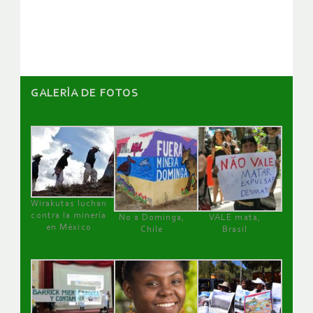
artículos
GALERÌA DE FOTOS
Wirakutas luchan
contra la minería
No a Dominga,
VALE mata,
en México
Chile
Brasil