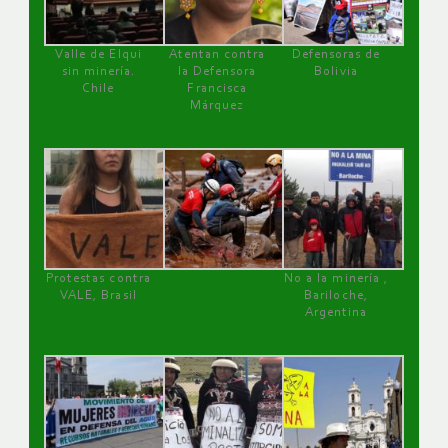
Valle de Elqui
Atentan contra
Defensoras de
sin minería.
la Defensora
Bolivia
Chile
Francisca
Márquez
Protestas contra
No a la minería ,
VALE, Brasil
Bariloche,
Argentina