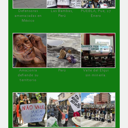
Defensoras
Las Bambas,
PUEBLA, Pue, 27
amenazadas en
Perú
Enero
México
Amazonía
Perú
Valle del Elqui
defiende su
sin minería.
territorio