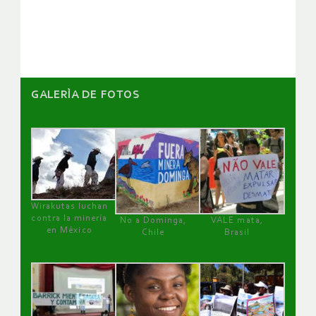
artículos
GALERÌA DE FOTOS
Wirakutas luchan
contra la minería
No a Dominga,
VALE mata,
en México
Chile
Brasil